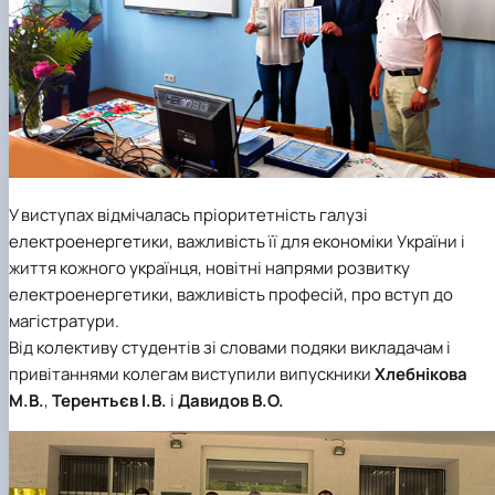
У виступах відмічалась пріоритетність галузі
електроенергетики, важливість її для економіки України і
життя кожного українця, новітні напрями розвитку
електроенергетики, важливість професій, про вступ до
магістратури.
Від колективу студентів зі словами подяки викладачам і
привітаннями колегам виступили випускники
Хлебнікова
М.В.
,
Терентьєв І.В.
і
Давидов В.О.