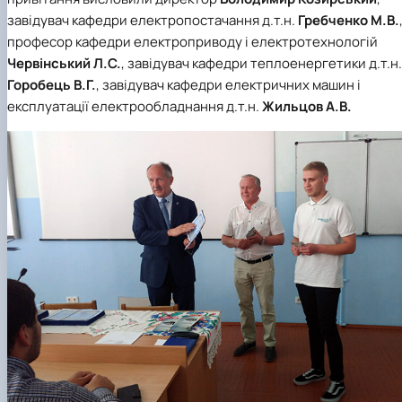
завідувач кафедри електропостачання д.т.н.
Гребченко М.В.
професор кафедри електроприводу і електротехнологій
Червінський Л.С.
, завідувач кафедри теплоенергетики д.т.н.
Горобець В.Г.
, завідувач кафедри електричних машин і
експлуатації електрообладнання д.т.н.
Жильцов А.В.