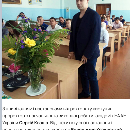
З привітанням і настановами від ректорату виступив
проректор з навчальної та виховної роботи, академік НААН
України
Сергій Кваша
. Від інституту свої настанови і
привітання висловили директор
Володимир Козирський
,