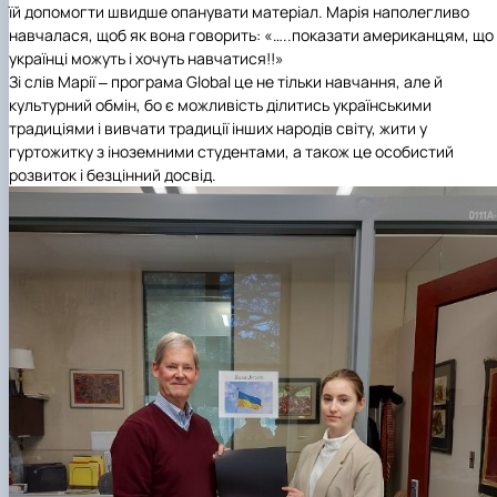
їй допомогти швидше опанувати матеріал. Марія наполегливо
навчалася, щоб як вона говорить: «…..показати американцям, що
українці можуть і хочуть навчатися!!»
Зі слів Марії ‒ програма Global це не тільки навчання, але й
культурний обмін, бо є можливість ділитись українськими
традиціями і вивчати традиції інших народів світу, жити у
гуртожитку з іноземними студентами, а також це особистий
розвиток і безцінний досвід.