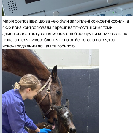
Марія розповідає, що за нею були закріплені конкретні кобили, в
яких вона контролювала перебіг вагітності, її симптоми,
здійснювала тестування молока, щоб зрозуміти коли чекати на
лоша, а після вижереблення вона здійснювала догляд за
новонародженим лошам та кобилою.