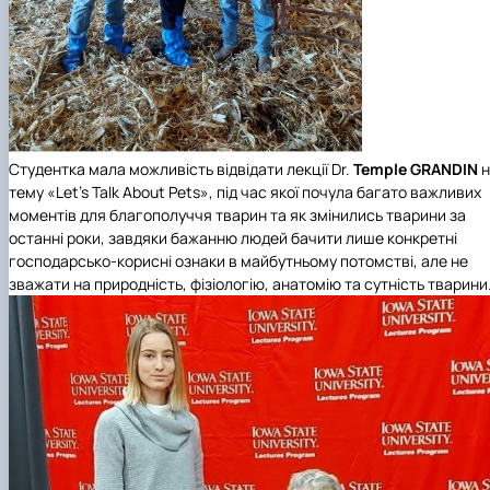
Студентка мала можливість відвідати лекції Dr.
Temple GRANDIN
н
тему «Let's Talk About Pets», під час якої почула багато важливих
моментів для благополуччя тварин та як змінились тварини за
останні роки, завдяки бажанню людей бачити лише конкретні
господарсько-корисні ознаки в майбутньому потомстві, але не
зважати на природність, фізіологію, анатомію та сутність тварини