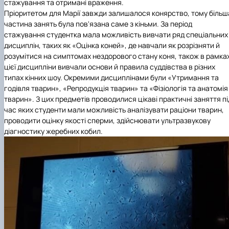
стажування та отримані враження.
Пріоритетом для Марії завжди залишалося конярство, тому більш
частина занять була пов'язана саме з кіньми. За період
стажування студентка мала можливість вивчати ряд спеціальних
дисциплін, таких як «Оцінка коней», де навчали як розрізняти й
розумітися на симптомах нездорового стану коня, також в рамка
цієї дисципліни вивчали основи й правила суддівства в різних
типах кінних шоу. Окремими дисциплінами були «Утримання та
годівля тварин», «Репродукція тварин» та «Фізіологія та анатомія
тварин». З цих предметів проводилися цікаві практичні заняття пі
час яких студенти мали можливість аналізувати раціони тварин,
проводити оцінку якості сперми, здійснювати ультразвукову
діагностику жеребних кобил.