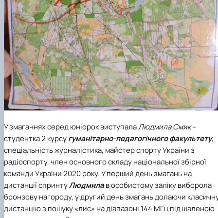
У змаганнях серед юніорок виступала
Людмила Смик
–
студентка 2 курсу
гуманітарно-педагогічного факультету
,
спеціальність журналістика, майстер спорту України з
радіоспорту, член основного складу національної збірної
команди України 2020 року. У перший день змагань на
дистанції спринту
Людмила
в особистому заліку виборола
бронзову нагороду
, у другий день змагань долаючи
класичн
дистанцію з пошуку «лис» на діапазоні 144 МГц
під шаленою