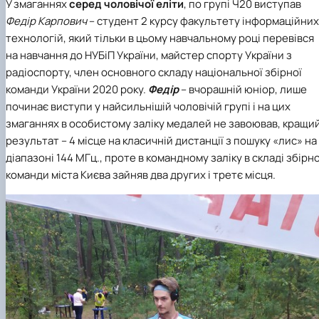
У змаганнях
серед чоловічої еліти
, по групі Ч20 виступав
Федір Карпович
– студент 2 курсу факультету інформаційних
технологій, який тільки в цьому навчальному році перевівся
на навчання до НУБіП України, майстер спорту України з
радіоспорту, член основного складу національної збірної
команди України 2020 року.
Федір
– вчорашній юніор, лише
починає виступи у найсильнішій чоловічій групі і на цих
змаганнях в особистому заліку медалей не завоював, кращи
результат – 4 місце на класичній дистанції з пошуку «лис» на
діапазоні 144 МГц., проте в командному заліку в складі збірно
команди міста Києва зайняв
два других і третє місця
.