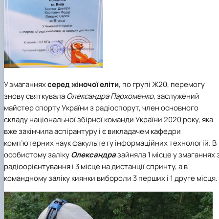
У змаганнях
серед жіночої еліти
, по групі Ж20, перемогу
знову святкувала
Олександра Пархоменко
, заслужений
майстер спорту України з радіоспорут,
член основного
складу національної збірної команди України 2020 року,
яка
вже закінчила аспірантуру і є викладачем кафедри
комп’ютерних наук факультету інформаційних технологій. В
особистому заліку
Олександра
зайняла
1 місце
у змаганнях 
радіоорієнтування і
3 місце
на дистанції спринту, а в
командному заліку киянки вибороли 3 перших і 1 друге місця.