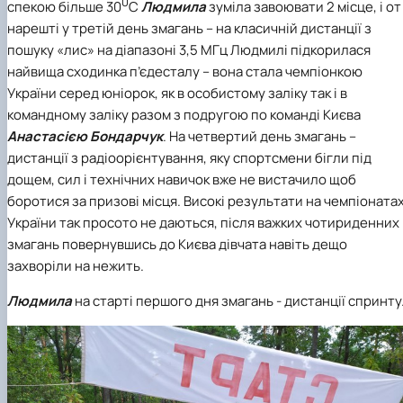
0
спекою більше 30
С
Людмила
зуміла завоювати
2 місце
, і от
нарешті у третій день змагань – на класичній дистанції з
пошуку «лис» на діапазоні 3,5 МГц Людмилі підкорилася
найвища сходинка п’єдесталу – вона стала
чемпіонкою
України
серед юніорок, як в особистому заліку так і в
командному заліку разом з подругою по команді Києва
Анастасією Бондарчук
. На четвертий день змагань –
дистанції з радіоорієнтування, яку спортсмени бігли під
дощем, сил і технічних навичок вже не вистачило щоб
боротися за призові місця. Високі результати на чемпіоната
України так просото не даються, після важких чотириденних
змагань повернувшись до Києва дівчата навіть дещо
захворіли на нежить.
Людмила
на старті першого дня змагань - дистанції спринту