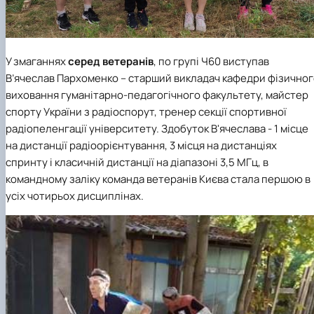
У змаганнях
серед ветеранів
, по групі Ч60 виступав
В’ячеслав Пархоменко – старший викладач кафедри фізично
виховання
гуманітарно-педагогічного факультету
,
майстер
спорту України з
радіоспорут, тренер секції спортивної
радіопеленгації університету. Здобуток В'ячеслава - 1 місце
на дистанції радіоорієнтування, 3 місця на дистанціях
спринту і класичній дистанції на діапазоні 3,5 МГц, в
командному заліку команда ветеранів Києва стала першою в
усіх чотирьох дисциплінах.