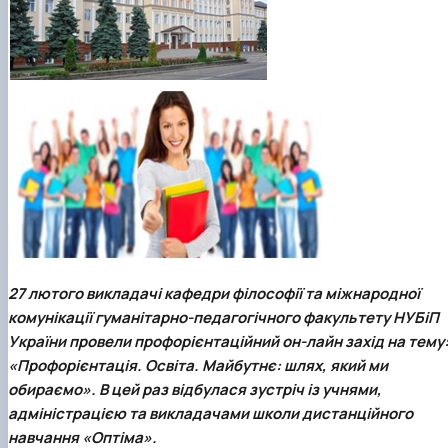
Кафедра англійської філології
Кафедра фізичної культури і спорту
Кафедра філософії та міжнародної
комунікації
Кафедра психології
Кафедра культурології
27 лютого
викладачі
кафедри філософії та міжнародної
комунікації
гуманітарно-педагогічного факультету
НУБіП
України провели профорієнтаційний он-лайн захід на тему
«Профорієнтація. Освіта. Майбутнє: шлях, який ми
обираємо». В цей раз відбулася зустріч із учнями,
адміністрацією та викладачами школи дистанційного
навчання «Оптіма».