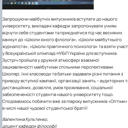
Запрошуючи майбутніх випускників вступати до нашого
університету, викладачі кафедри запропонували учням
відчути себе студентами та приєднатися під час весняних
канікул до «Школи юного філолога», «Школи майбутнього
журналіста», «Школи практичного психолога» та взяти учас
у Всеукраїнській олімпіаді НУБіП України для вступників.
Зустріч пройшла у дружній атмосфері взаємної
зацікавленості майбутніми спільними перспективами.
Школярі, їхні класоводи та батьки задавали різні питання з
приводу вступної кампанії, організації занять – аудиторних т
дистанційних, дозвілля, умов проживання, соціальної
забезпеченості студентів нашого університету тощо.
Сподіваємось побачити вже за півроку випускників «Оптіми»
в числі нашої чудової студентської братії!
Валентина Культенко,
доцент кафедри філософії