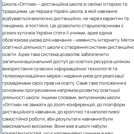
Школа «Оптіма» ‒ дистанційна школа зі своїми історією та
традиціями, це перша в Україні школа, в якій навчання
відбувається виключно дистанційно, не через карантин та
пандемію, а постійно. Це дозволило старшокласникам з
різних куточків України стати її учнями, адже єдина
обов’язкова умова для навчання – наявність Інтернету. Мет
освітньої діяльності школи є створення системи дистанційно
освіти. Адже така система дозволяє забезпечити
загальнонаціональний доступ до освітніх ресурсів шляхом
використання сучасних інформаційних технологій та
телекомунікаційних мереж і надання умов для реалізації
громадянами своїх прав на освіту. Саме таке положення є
основним прогресивним напрямом розвитку освітньої
діяльності школи. Іншими словами, випускникам школи
«Оптіма» не звикати до zoom-конференцій, до платформ
дистанційного навчання, до кропіткої та наполегливої
самостійної роботи, аби результати навчання були
максимально високими. Вони вже в школі набули
компетентностей, що є надзвичайно цінними в наш