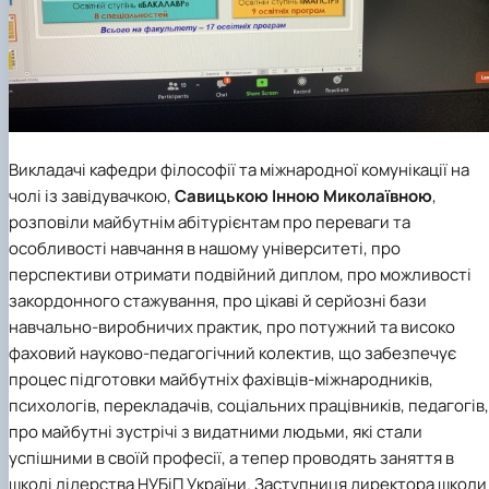
Викладачі кафедри філософії та міжнародної комунікації на
чолі із завідувачкою,
Савицькою Інною Миколаївною
,
розповіли майбутнім абітурієнтам про переваги та
особливості навчання в нашому університеті, про
перспективи отримати подвійний диплом, про можливості
закордонного стажування, про цікаві й серйозні бази
навчально-виробничих практик, про потужний та високо
фаховий науково-педагогічний колектив, що забезпечує
процес підготовки майбутніх фахівців-міжнародників,
психологів, перекладачів, соціальних працівників, педагогів,
про майбутні зустрічі з видатними людьми, які стали
успішними в своїй професії, а тепер проводять заняття в
школі лідерства НУБіП України. Заступниця директора школи