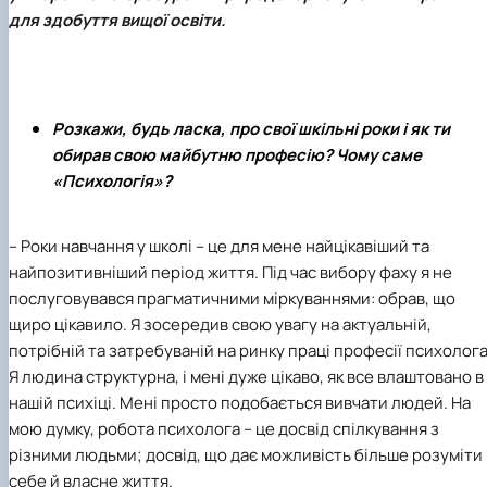
Кафедра англійської філології
для здобуття вищої освіти.
Кафедра фізичної культури і спорту
Кафедра філософії та міжнародної
комунікації
Кафедра психології
Кафедра культурології
Розкажи, будь ласка, про свої шкільні роки і як ти
обирав свою майбутню професію? Чому саме
«Психологія»?
– Роки навчання у школі – це для мене найцікавіший та
найпозитивніший період життя. Під час вибору фаху я не
послуговувався прагматичними міркуваннями: обрав, що
щиро цікавило. Я зосередив свою увагу на актуальній,
потрібній та затребуваній на ринку праці професії психолога
Я людина структурна, і мені дуже цікаво, як все влаштовано в
нашій психіці. Мені просто подобається вивчати людей. На
мою думку, робота психолога – це досвід спілкування з
різними людьми; досвід, що дає можливість більше розуміти
себе й власне життя.