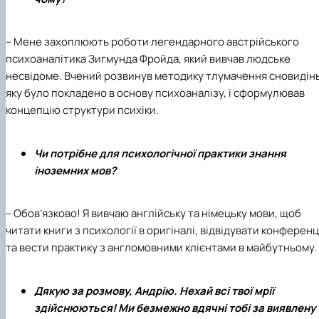
– Мене захоплюють роботи легендарного австрійського
психоаналітика Зигмунда Фройда, який вивчав людське
несвідоме. Вчений розвинув методику тлумачення сновидінь
яку було покладено в основу психоаналізу, і сформулював
концепцію структури психіки.
Чи потрібне для психологічної практики знання
іноземних мов?
– Обов’язково! Я вивчаю англійську та німецьку мови, щоб
читати книги з психології в оригіналі, відвідувати конференц
та вести практику з англомовними клієнтами в майбутньому.
Дякую за розмову, Андрію. Нехай всі твої мрії
здійснюються! Ми безмежно вдячні тобі за виявлену