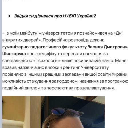
Звідки ти дізнався про НУБіП України?
– Із моїм майбутнім університетом я познайомився на «Дні
відкритих дверей». Професійна розповідь декана
гуманітарно-педагогічного факультету
Василя Дмитрович
Шинкарука
про специфіку та переваги навчання за
спеціальністю «Психологія»
лише посилила мій намір. Мене
вразив надзвичайно високий рейтинг Університету
порівняно з іншими кращими закладами вищої освіти України
можливість стажування за кордоном, навчання за програмо
подвійний диплом та перспективи працевлаштування.