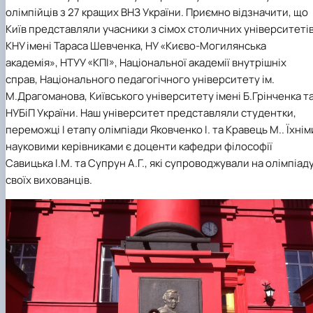
Кафедра англійської філології
олімпійців з 27 кращих ВНЗ України. Приємно відзначити, що
Кафедра фізичної культури і спорту
Київ представляли учасники з сімох столичних університетів
Кафедра філософії та міжнародної
КНУ імені Тараса Шевченка, НУ «Києво-Могилянська
комунікації
академія», НТУУ «КПІ», Національної академії внутрішніх
Кафедра психології
справ, Національного педагогічного університету ім.
Кафедра культурології
М.Драгоманова, Київського університету імені Б.Грінченка т
НУБіП України. Наш університет представляли студентки,
переможці І етапу олімпіади Яковченко І. та Кравець М.. Їхнім
науковими керівниками є доценти кафедри філософії
Савицька І.М. та Супрун А.Г., які супроводжували на олімпіад
своїх вихованців.