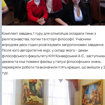
Комплект завдань 1 туру для олімпійців складали теми з
релігієзнавства, логіки та історії філософії. Учасники
впродовж двох годин розв’язували запропоновані завдання.
Після чого авторитетне журі, у складі якого – декан
філософського факультету КНУ Конверський А.Є., заступник
декана та інші поважні фахівці у галузі філософських знань,
перевіряли роботи та визначили п’ять кращих, що вийшли у 
тур.