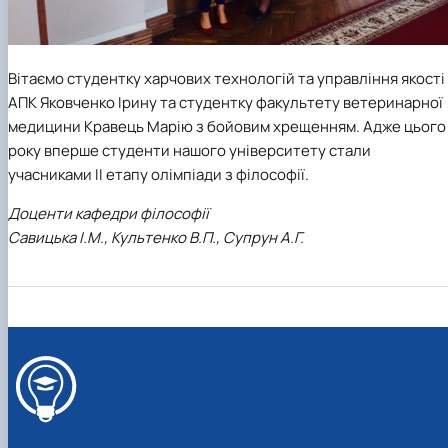
Вітаємо студентку харчових технологій та управління якості
АПК Яковченко Ірину та студентку факультету ветеринарної
медицини Кравець Марію з бойовим хрещенням. Адже цього
року вперше студенти нашого університету стали
учасниками ІІ етапу олімпіади з філософії.
Доценти кафедри філософії
Савицька І.М., Культенко В.П., Супрун А.Г.