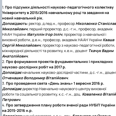
1.
Про підсумки діяльності науково-педагогічного колективу
Університету в 2015/2016 навчальному році та завдання на
новий навчальний рік.
Доповідають
:
ректор, д.пед.н., професор
Ніколаєнко Станісла
Миколайович
; перший проректор, д.с.-г.н., професор, академік
НААН України
Ібатуллін Ігор Ілліч
; проректор з навчальної і
виховної роботи, д.е.н., професор, академік НААН України
Кваша
Сергій Миколайович
; проректор з науково-педагогічної роботи,
міжнародної діяльності та розвитку, к.е.н., доцент
Ткачук Вадим
Анатолійович
.
2.
Про формування проектів фундаментальних і прикладних
науково-дослідних робіт на 2017 р.
Доповідає
начальник науково-дослідної частини, д.с.-г.н., доцен
Отченашко Володимир Віталійович
.
3.
Про проведення свята
«День знань»
1 вересня 2016 р.
Доповідає
директор Навчально-наукового центру виховної
роботи та соціального розвитку, к.с.-г.н., доц.
Коваленко Віталій
Петрович
.
4.
Про затвердження плану роботи вченої ради НУБіП України
на 2015-2016 н.р.
Доповідає
учений секретар, к.е.н., доц.
Барановська Оксана