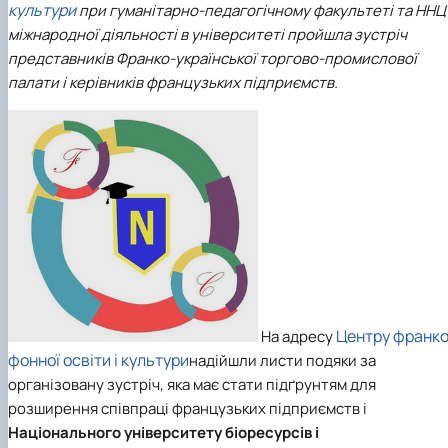
культури
при гуманітарно-педагогічному факультеті та ННЦ
Кафедра англійської філології
Кафедра фізичної культури і спорту
міжнародної діяльності в університеті пройшла зустріч
Кафедра філософії та міжнародної
представників Франко-української торгово-промислової
комунікації
палати і керівників французьких підприємств.
Кафедра психології
Кафедра культурології
Центру франк
На адресу
фонної освіти і культури
надійшли листи подяки за
організовану зустріч, яка має стати підґрунтям для
розширення співпраці французьких підприємств і
Національного університету біоресурсів і