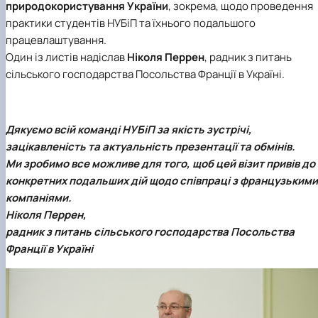
природокористування України
, зокрема, щодо проведення
практики студентів НУБіП та їхнього подальшого
працевлаштування.
Один із листів надіслав
Ніколя Перрен
, радник з питань
сільського господарства Посольства Франції в Україні.
Дякуємо всій команді
НУБіП
за якість зустрічі,
зацікавленість та актуальність презентації та обмінів.
Ми зробимо все можливе для того, щоб цей візит привів до
конкретних подальших дій щодо співпраці з французькими
компаніями.
Ніколя Перрен,
радник з питань сільського господарства Посольства
Франції в Україні