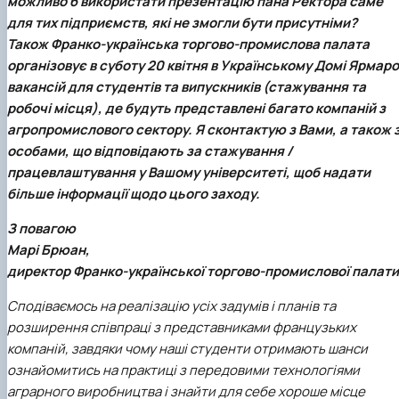
можливо б використати презентацію пана Ректора саме
для тих підприємств, які не змогли бути присутніми?
Також Франко-українська торгово-промислова палата
організовує в суботу 20 квітня в Українському Домі Ярмар
вакансій для студентів та випускників (стажування та
робочі місця), де будуть представлені багато компаній з
агропромислового сектору. Я сконтактую з Вами, а також 
особами, що відповідають за стажування /
працевлаштування у Вашому університеті, щоб надати
більше інформації щодо цього заходу.
З повагою
Марі Брюан,
директор Франко-української торгово-промислової палати
Сподіваємось на реалізацію усіх задумів і планів та
розширення співпраці з представниками французьких
компаній, завдяки чому наші студенти отримають шанси
ознайомитись на практиці з передовими технологіями
аграрного виробництва і знайти для себе хороше місце