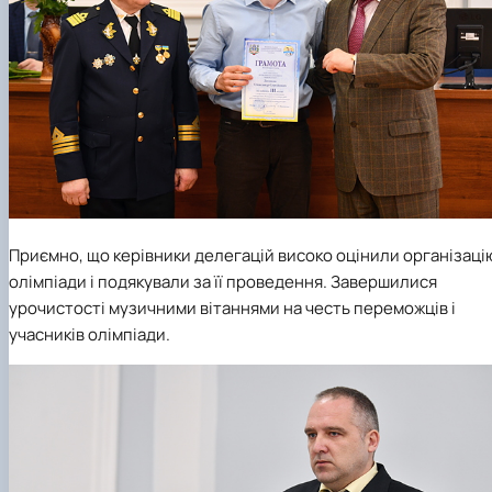
Приємно, що керівники делегацій високо оцінили організаці
олімпіади і подякували за її проведення. Завершилися
урочистості музичними вітаннями на честь переможців і
учасників олімпіади.