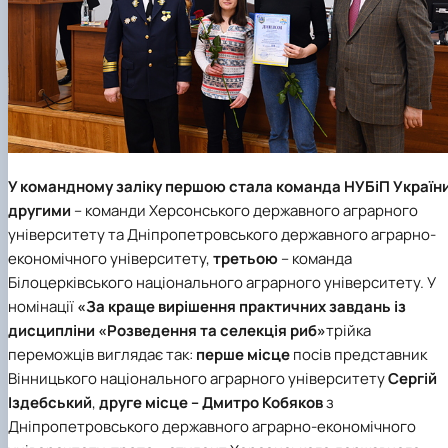
У командному заліку
першою
стала команда
НУБіП Украї
н
другими
– команди
Херсонського державного аграрного
університету
та
Дніпропетровського державного аграрно-
економічного університету
,
третьою
– команда
Білоцерківського національного аграрного університету
. У
номінації
«За краще вирішення практичних завдань із
дисципліни «Розведення та селекція риб»
трійка
переможців виглядає так:
перше місце
посів представник
Вінницького національного аграрного університету
Сергій
Іздебський
,
друге місце
– Дмитро Кобяков
з
Дніпропетровського державного аграрно-економічного