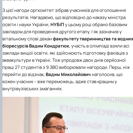
З цієї нагоди оргкомітет зібрав учасників для оголошення
результатів. Нагадаємо, що відповідно до наказу міністра
освіти і науки України,
НУБіП
у цьому році обрано базовим
закладом для проведення другого етапу. І як зазначив у
вітальному слові декан
факультету тваринництва та водни
біоресурсів
Вадим Кондратюк
, участь в олімпіаді взяли всі
заклади вищої освіти, які здійснюють підготовку фахівців з
аквакультури в Україні. Тож упродовж двох днів серйозної
праці 27 студентів з 9 ЗВО виборювали нагороди. Перш, ніж
перейти до відзнак,
Вадим Миколайович
наголосив, що
кожен учасник – вже переможець, адже став кращим у
внутрівузівських змаганнях.