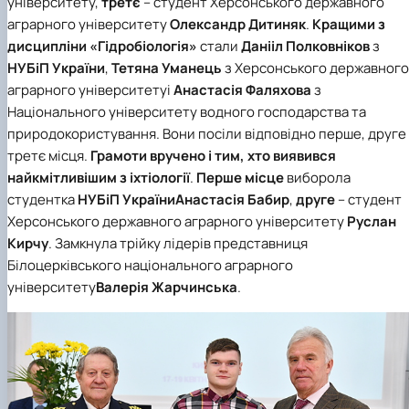
університету
,
третє
– студент
Херсонського державного
аграрного університету
Олександр Дитиняк
.
Кращими з
дисципліни «Гідробіологія»
стали
Данііл Полковніков
з
НУБіП України
,
Тетяна Уманець
з
Херсонського державного
аграрного університету
і
Анастасія Фаляхова
з
Національного університету водного господарства та
природокористування
. Вони посіли відповідно
перше
,
друге
третє
місця.
Грамоти вручено і тим, хто виявився
найкмітливішим з іхтіології
.
Перше місце
виборола
студентка
НУБіП України
Анастасія Бабир
,
друге
– студент
Херсонського державного аграрного університету
Руслан
Кирчу
. Замкнула трійку лідерів представниця
Білоцерківського національного аграрного
університету
Валерія Жарчинська
.