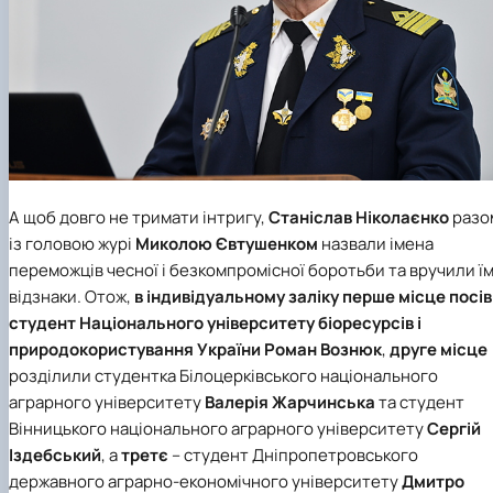
А щоб довго не тримати інтригу,
Станіслав Ніколаєнко
разо
із головою журі
Миколою Євтушенком
назвали імена
переможців чесної і безкомпромісної боротьби та вручили ї
відзнаки. Отож,
в індивідуальному заліку
перше місце
посів
студент
Національного університету біоресурсів і
природокористування України
Роман Вознюк
,
друге місце
розділили студентка
Білоцерківського національного
аграрного університету
Валерія Жарчинська
та студент
Вінницького національного аграрного університету
Сергій
Іздебський
, а
третє
– студент
Дніпропетровського
державного аграрно-економічного університету
Дмитро