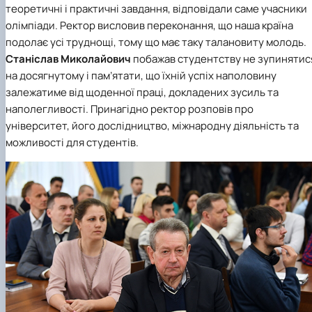
теоретичні і практичні завдання, відповідали саме учасники
олімпіади. Ректор висловив переконання, що наша країна
подолає усі труднощі, тому що має таку талановиту молодь.
Станіслав Миколайович
побажав студентству не зупинятис
на досягнутому і пам’ятати, що їхній успіх наполовину
залежатиме від щоденної праці, докладених зусиль та
наполегливості. Принагідно ректор розповів про
університет, його дослідництво, міжнародну діяльність та
можливості для студентів.