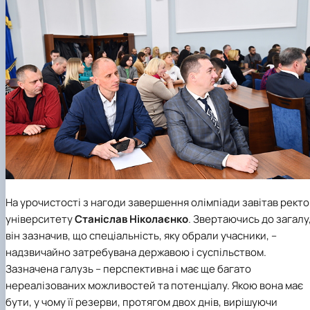
На урочистості з нагоди завершення олімпіади завітав рект
університету
Станіслав Ніколаєнко
. Звертаючись до загалу
він зазначив, що спеціальність, яку обрали учасники, –
надзвичайно затребувана державою і суспільством.
Зазначена галузь – перспективна і має ще багато
нереалізованих можливостей та потенціалу. Якою вона має
бути, у чому її резерви, протягом двох днів, вирішуючи