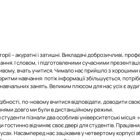
рії – акуратні і затишні. Викладачі доброзичливі, проф
нання. І словом, і підготовленими сучасними презентац
ивому, вчать учитися. Чимало нас прийшло з хорошими
ритми навчання: потік інформації збільшується, потріб
о навчальних занять. Великим плюсом для нас усіх є ауд
дібності, по-новому вчитися відповідати, доводити сво
чнями довго ми були в дистанційному режимі.
студенти пізнали два особливі університетські місця: 
ди гостинно відчиняє своє двері для студентів. Працівни
орпусах. Насамперед нас зацікавив у четвертому корпусі 