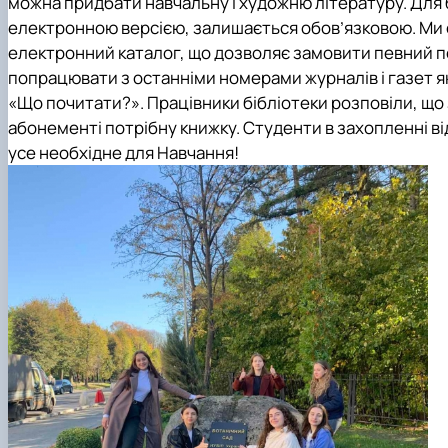
можна придбати навчальну і художню літературу. Для 
електронною версією, залишається обов’язковою. Ми о
електронний каталог, що дозволяє замовити певний по
попрацювати з останніми номерами журналів і газет як
«Що почитати?»
. Працівники бібліотеки розповіли, що
абонементі потрібну книжку. Студенти в захопленні ві
усе необхідне для Навчання!