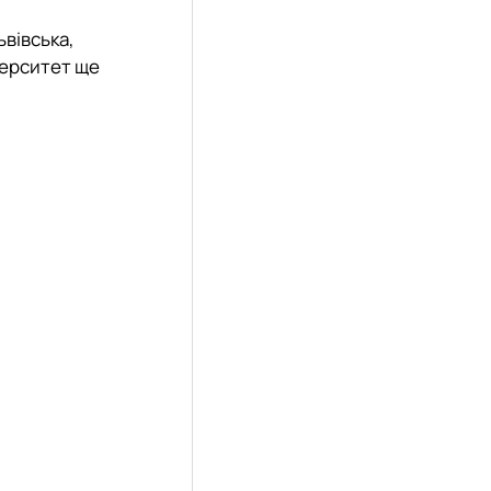
еціальностей
ьвівська,
верситет ще