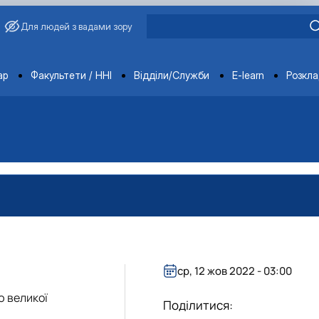
Для людей з вадами зору
ments
ар
Факультети / ННІ
Відділи/Служби
E-learn
Розкл
ср, 12 жов 2022 - 03:00
ю великої
Поділитися: