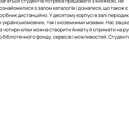
багатьох студентів потреба працювати з книжкою, не
знайомилися з залом каталогів і дізналися, що також є
сібник дистанційно. У десятому корпусі в залі періоди
 українськомовних, так і іноземними мовами. Нас зацік
 з чотири кліки можна створити Анкету й отримати на ру
д бібліотечного фонду, сервісів і можливостей. Студен