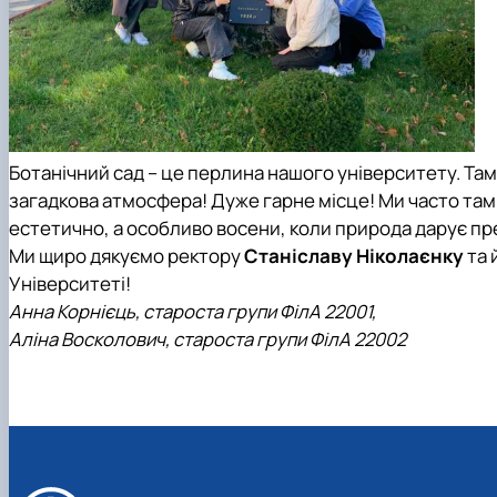
Ботанічний сад – це перлина нашого університету. Там 
загадкова атмосфера! Дуже гарне місце! Ми часто та
естетично, а особливо восени, коли природа дарує пре
Ми щиро дякуємо ректору
Станіславу Ніколаєнку
та 
Університеті!
Анна Корнієць, староста групи ФілА 22001,
Аліна Восколович, староста групи ФілА 22002