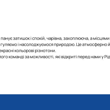
панує затишок і спокій, чарівна, захоплююча, а місцями 
м гуляємо і насолоджуємося природою. Це атмосферно 
красні кольорові різнотони.
його команді за можливості, які відкриті перед нами у Р