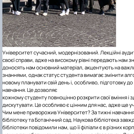
Університет сучасний, модернізований. Лекційні аудито
своєї справи, адже на високому рівні передають нам з
доносять нам основний матеріал, акцентують на важл
знаннями, однак статус студента вимагає змінити алго
новому планувати свій день і, особливо, підготовку д
навчання. Це дозволяє
кожному студенту повноцінно розкрити свої вміння і з
дискутувати. Це особливо є цінним для нас, адже ще у
Чим мене приворожив Університет? За тижні навчання 
бібліотеку та Ботанічний сад. Наукова бібліотека завж
бібліотеки повідомили нам, що її філіали є в різних к