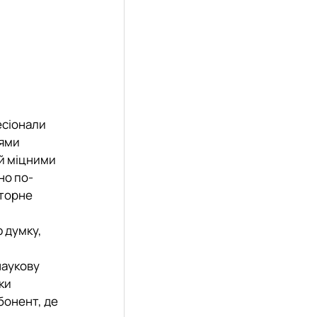
есіонали
іями
 й міцними
но по-
иторне
ю думку,
наукову
ки
абонент, де