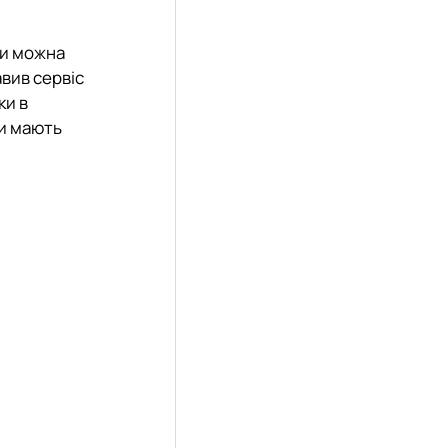
ки можна
авив сервіс
ки в
ти мають