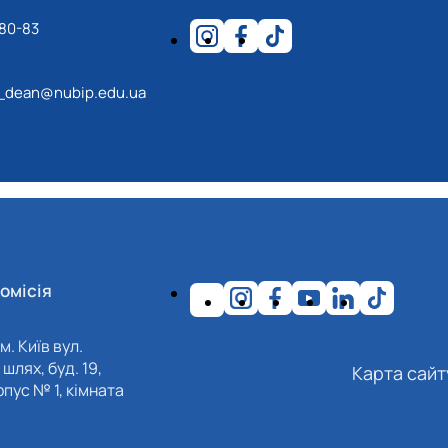
-80-83
_dean@nubip.edu.ua
омісія
м. Київ вул.
шлях, буд. 19,
Карта сайт
пус № 1, кімната