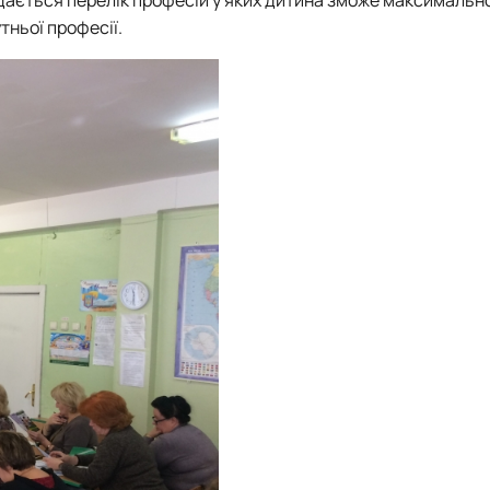
дається перелік професій у яких дитина зможе максимальн
тньої професії.