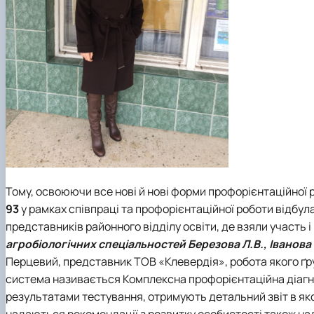
Тому, освоюючи все нові й нові форми профорієнтаційної 
93
у рамках співпраці та профорієнтаційної роботи відбула
представників районного відділу освіти, де взяли участь 
агробіологічних спеціальностей Березова Л.В., Іванова 
Перцевий, представник ТОВ «Клевердія», робота якого ґру
система називається Комплексна профорієнтаційна діагнос
результатами тестування, отримують детальний звіт в як