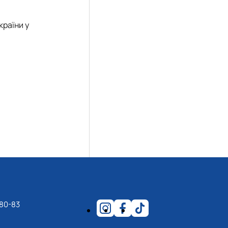
раїни у
-80-83