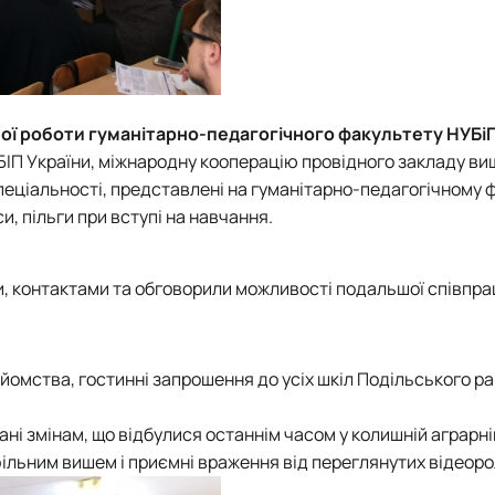
ої роботи гуманітарно-педагогічного факультету НУБі
ІП України, міжнародну кооперацію провідного закладу вищ
спеціальності, представлені на гуманітарно-педагогічному 
и, пільги при вступі на навчання.
и, контактами та обговорили можливості подальшої співпрац
йомства, гостинні запрошення до усіх шкіл Подільського ра
ні змінам, що відбулися останнім часом у колишній аграрні
ільним вишем і приємні враження від переглянутих відеоро