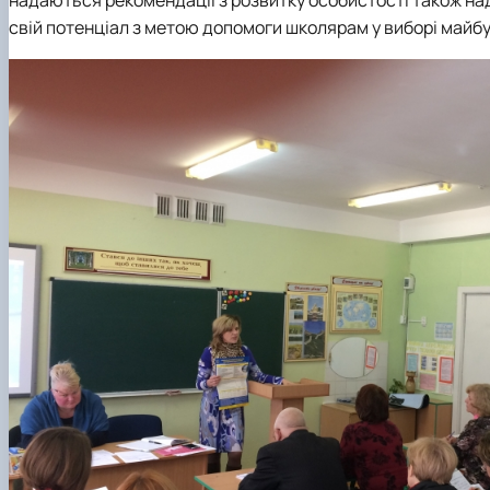
надаються рекомендації з розвитку особистості також на
свій потенціал з метою допомоги школярам у виборі майбу