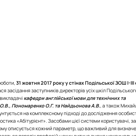
роботи,
31 жовтня 2017 року у стінах Подільської ЗОШ І-ІІ
ся засідання заступників директорів усіх шкіл Подільськог
і викладачі
кафедри англійської мови для технічних та
О.В., Пономаренко О.Г. та Найдьонова А.В.
, а також Михай
нтується на комплексному підході до дослідження особисто
тика «Абітурієнт». Засобами цієї системи користувачі, за
ому описується кожний параметр, що важливий для визначе