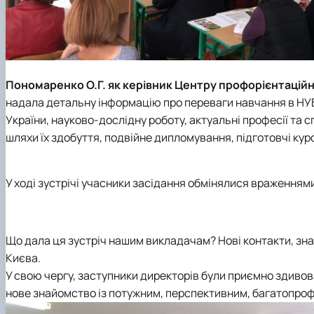
Пономаренко О.Г. як керівник Центру профорієнтаційн
надала детальну інформацію про переваги навчання в НУБ
України, науково-дослідну роботу, актуальні професії та 
шляхи їх здобуття, подвійне дипломування, підготовчі курс
У ході зустрічі учасники засідання обмінялися враженням
Що дала ця зустріч нашим викладачам? Нові контакти, зна
Києва.
У свою чергу, заступники директорів були приємно здивова
нове знайомство із потужним, перспективним, багатопроф