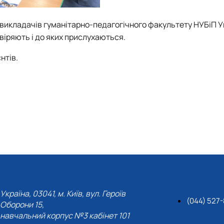
икладачів гуманітарно-педагогічного факультету НУБіП Ук
віряють і до яких прислухаються.
нтів.
Україна, 03041, м. Київ, вул. Героїв
(044) 527
Оборони 15,
навчальний корпус №3 кабінет 101