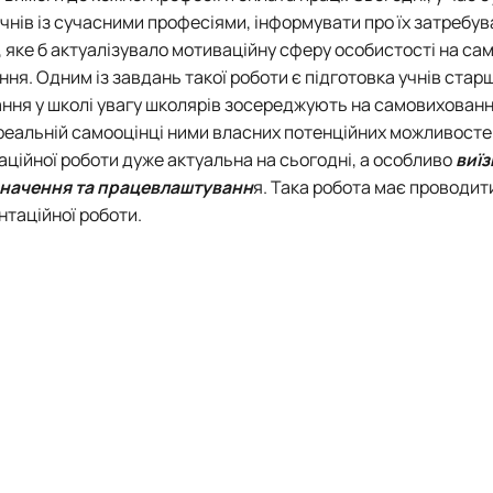
Кафедра англійської мови для технічних та агробіологічних сп
нів із сучасними професіями, інформувати про їх затребув
Кафедра англійської філології
 яке б актуалізувало мотиваційну сферу особистості на са
лаштуванню студентської молоді
Кафедра фізичної культури і спорту
. Одним із завдань такої роботи є підготовка учнів старш
Кафедра філософії та міжнародної комунікації
ання у школі увагу школярів зосереджують на самовихованн
ки факультету
Кафедра психології
 реальній самооцінці ними власних потенційних можливосте
Кафедра культурології
ційної роботи дуже актуальна на сьогодні, а особливо
виїз
ків України
значення та працевлаштуванн
я. Така робота має проводит
нтаційної роботи.