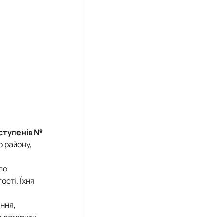
І ступенів №
о району,
ло
сті. Їхня
ння,