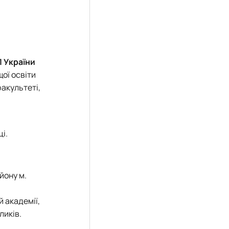
П України
ої освіти
факультеті,
і.
йону м.
й академії,
ликів.