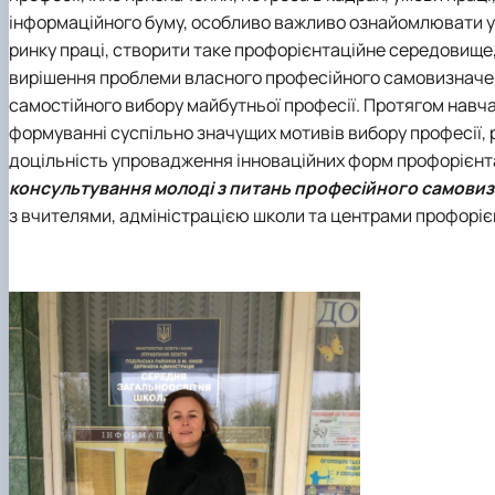
Медіалабораторія
ЄВІ
Розклад занять
Онлайн-лекторій
інформаційного буму, особливо важливо ознайомлювати уч
Фотостудія
Вартість навчання
Старостат
Наукові школи
ринку праці, створити таке профорієнтаційне середовище,
Телестудія
Центр профорієнтаційної роботи та сприяння працев
Електронні навчальні курси (Elearn)
вирішення проблеми власного професійного самовизначення
Галерея відомих випускників
ДЕНЬ ВІДКРИТИХ ДВЕРЕЙ
самостійного вибору майбутньої професії. Протягом навч
Відповідальні за інформаційне наповнення веб-сторін
формуванні суспільно значущих мотивів вибору професії,
Виховна робота
доцільність упровадження інноваційних форм профорієнта
Пам'яті студентів та випускників факультету – захисни
консультування молоді з питань професійного самови
з вчителями, адміністрацією школи та центрами профоріє