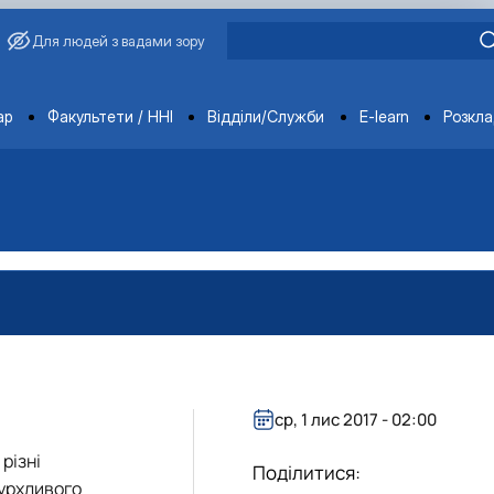
Для людей з вадами зору
ments
ар
Факультети / ННІ
Відділи/Служби
E-learn
Розкл
ср, 1 лис 2017 - 02:00
різні
Поділитися:
бурхливого