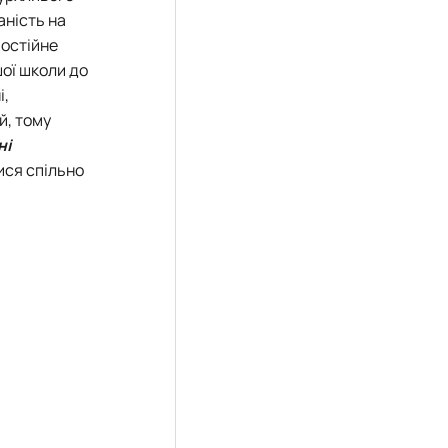
еціальностей
аність на
мостійне
ої школи до
і,
й, тому
ні
ися спільно