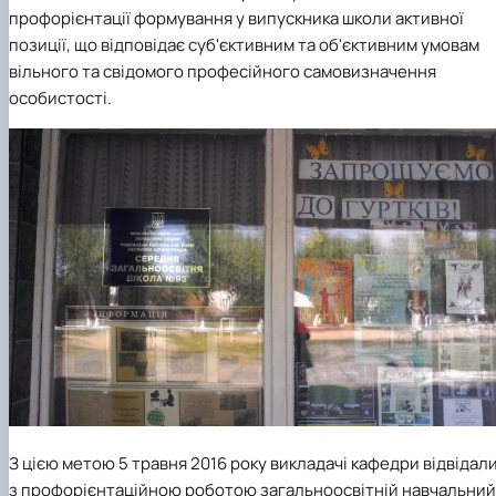
Кафедра англійської філології
профорієнтації формування у випускника школи активної
Кафедра фізичної культури і спорту
позиції, що відповідає суб'єктивним та об'єктивним умовам
Кафедра філософії та міжнародної
вільного та свідомого професійного самовизначення
комунікації
особистості.
Кафедра психології
Кафедра культурології
З цією метою 5 травня 2016 року викладачі кафедри відвідал
з профорієнтаційною роботою загальноосвітній навчальний