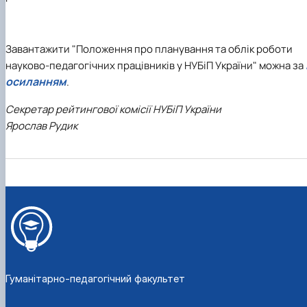
Кафедра англійської філології
Кафедра фізичної культури і спорту
Кафедра філософії та міжнародної
Завантажити "Положення про планування та облік роботи
комунікації
науково-педагогічних працівників у НУБіП України" можна за
Кафедра психології
Кафедра культурології
осиланням
.
Секретар рейтингової комісії НУБіП України
Ярослав Рудик
Гуманітарно-педагогічний факультет