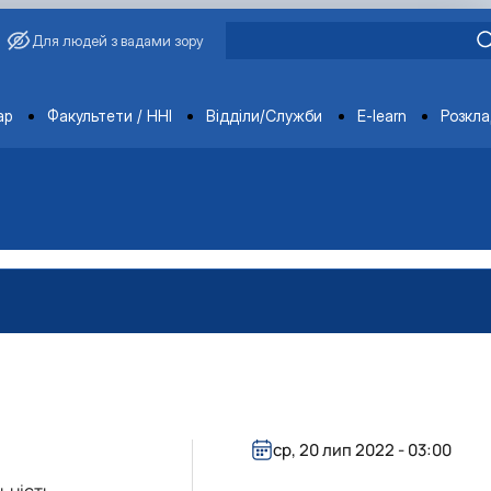
Для людей з вадами зору
ments
ар
Факультети / ННІ
Відділи/Служби
E-learn
Розкл
ср, 20 лип 2022 - 03:00
ьність