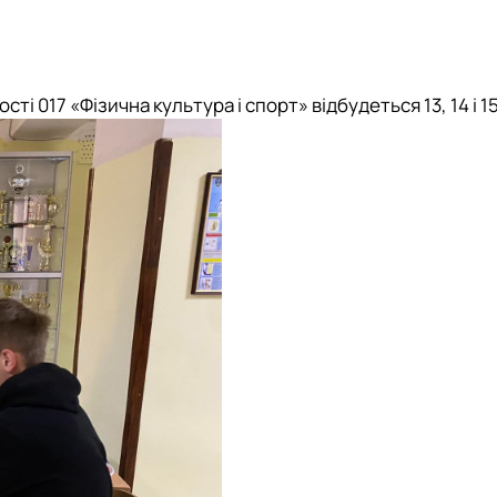
ності
017 «Фізична культура і спорт»
відбудеться
13
,
14
і
15