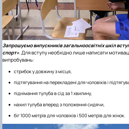
Запрошуємо випускників загальноосвітніх шкіл вступ
спорт»
. Для вступу необхідно лише написати мотиваці
випробувань:
стрибок у довжину з місця,
підтягування на перекладені для чоловіків і підтягув
піднімання тулуба в сід за 1 хвилину,
нахил тулуба вперед з положення сидячи,
біг 1000 метрів для чоловіків і 500 метрів для жінок.