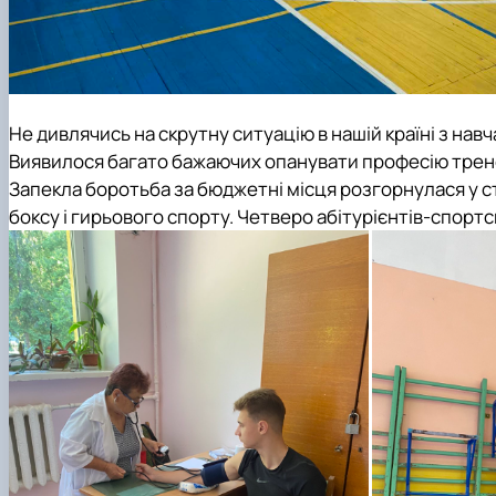
Не дивлячись на скрутну ситуацію в нашій країні з нав
Виявилося багато бажаючих опанувати професію тренер
Запекла боротьба за бюджетні місця розгорнулася у 
боксу і гирьового спорту. Четверо абітурієнтів-спортс