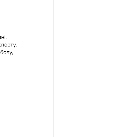
ні.
спорту.
тболу,