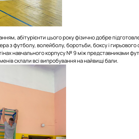
чанням, абітурієнти цього року фізично добре підготовле
а з футболу, волейболу, боротьби, боксу і гирьового 
стінах навчального корпусу № 9 між представниками фу
менів склали всі випробування на найвищі бали.