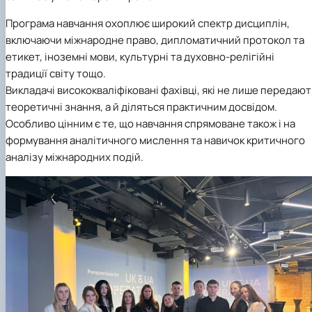
Кафедра англійської філології
Програма навчання охоплює широкий спектр дисциплін,
Кафедра фізичної культури і спорту
Кафедра філософії та міжнародної
включаючи міжнародне право, дипломатичний протокол та
комунікації
етикет, іноземні мови, культурні та духовно-релігійні
Кафедра психології
традиції світу тощо.
Кафедра культурології
Викладачі висококваліфіковані фахівці, які не лише передают
теоретичні знання, а й діляться практичним досвідом.
Особливо цінним є те, що навчання спрямоване також і на
формування аналітичного мислення та навичок критичного
аналізу міжнародних подій.