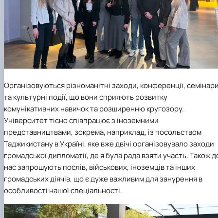
Організовуються різноманітні заходи, конференції, семінар
та культурні події, що вони сприяють розвитку
комунікативних навичок та розширенню кругозору.
Університет тісно співпрацює з іноземними
представництвами, зокрема, наприклад, із посольством
Таджикистану в Україні, яке вже двічі організовувало заходи
громадської дипломатії, де я була рада взяти участь. Також д
нас запрошують послів, військових, іноземців та інших
громадських діячів, що є дуже важливим для занурення в
особливості нашої спеціальності.