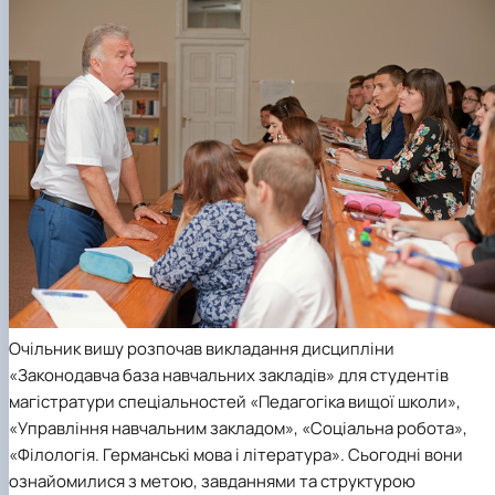
Кафедра англійської філології
Кафедра фізичної культури і спорту
Кафедра філософії та міжнародної
комунікації
Кафедра психології
Кафедра культурології
Очільник вишу розпочав викладання дисципліни
«Законодавча база навчальних закладів» для студентів
магістратури спеціальностей «Педагогіка вищої школи»,
«Управління навчальним закладом», «Соціальна робота»,
«Філологія. Германські мова і література». Сьогодні вони
ознайомилися з метою, завданнями та структурою