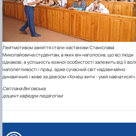
Лейтмотивом заняття стали настанови Станіслава
Миколайовича студентам, в яких він наголосив, що всі люди
однакові, а успішність кожної особистості залежить від її волі
наполегливості і праці, адже сучасний світ надзвичайно
динамічний і живе за девізом «Хочеш жити - умій навчатися!»
Світлана Виговська,
доцент кафедри педагогіки