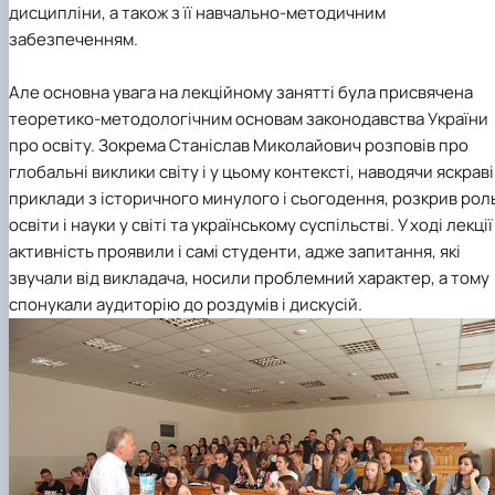
дисципліни, а також з її навчально-методичним
забезпеченням.
Але основна увага на лекційному занятті була присвячена
теоретико-методологічним основам законодавства України
про освіту. Зокрема Станіслав Миколайович розповів про
глобальні виклики світу і у цьому контексті, наводячи яскраві
приклади з історичного минулого і сьогодення, розкрив рол
освіти і науки у світі та українському суспільстві. У ході лекції
активність проявили і самі студенти, адже запитання, які
звучали від викладача, носили проблемний характер, а тому
спонукали аудиторію до роздумів і дискусій.