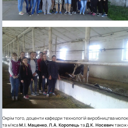
Окрім того, доценти кафедри технологій виробництва моло
та м’яса
М.І. Маценко
,
Л.А. Коропець
та
Д.К. Носевич
також 