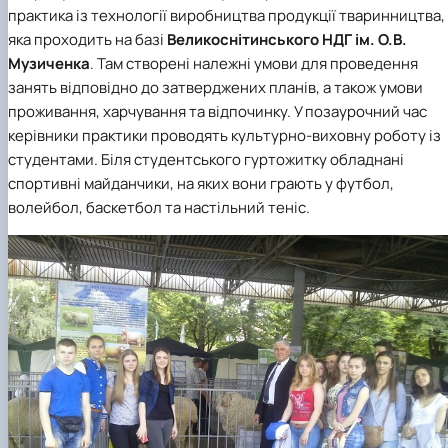
практика із технології виробництва продукції тваринництва,
яка проходить на базі
Великоснітинського НДГ ім. О.В.
Музиченка
. Там створені належні умови для проведення
занять відповідно до затверджених планів, а також умови
проживання, харчування та відпочинку. У позаурочний час
керівники практики проводять культурно-виховну роботу із
студентами. Біля студентського гуртожитку обладнані
спортивні майданчики, на яких вони грають у футбол,
волейбол, баскетбол та настільний теніс.