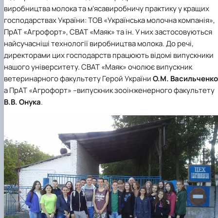
виробництва молока та м’ясавиробничу практику у кращих
господарствах України:
ТОВ «Українська молочна компанія»
,
ПрАТ «Агрофорт»
,
СВАТ «Маяк»
та ін. У них застосовуються
найсучасніші технології виробництва молока. До речі,
директорами цих господарств працюють відомі випускники
нашого університету. СВАТ «Маяк» очолює випускник
ветеринарного факультету Герой України
О.М. Васильченко
а ПрАТ «Агрофорт» –випускник зооінженерного факультету
В.В. Онука
.