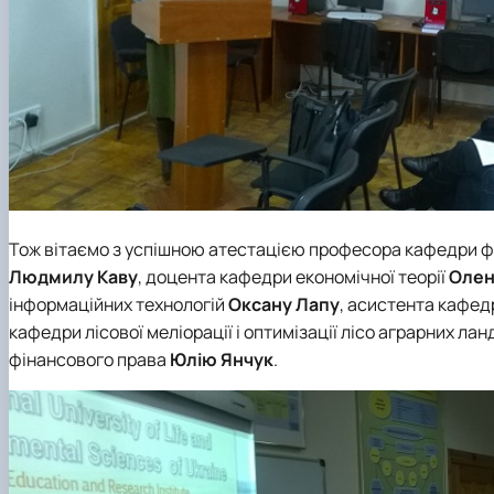
Тож вітаємо з успішною атестацією професора кафедри ф
Людмилу Каву
, доцента кафедри економічної теорії
Олен
інформаційних технологій
Оксану Лапу
, асистента кафедр
кафедри лісової меліорації і оптимізації лісо аграрних ла
фінансового права
Юлію Янчук
.