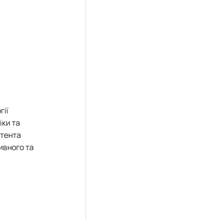
гії
іки та
стента
ивного та