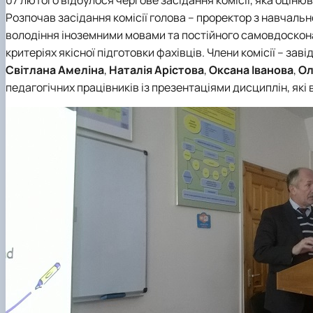
Медіалабораторія
ЄВІ
Розклад занять
Онлайн-лекторій
Розпочав засідання комісії голова – проректор з навчально
Фотостудія
Вартість навчання
Старостат
Наукові школи
володіння іноземними мовами та постійного самовдоскона
Телестудія
Центр профорієнтаційної роботи та сприяння працев
Електронні навчальні курси (Elearn)
критеріях якісної підготовки фахівців. Члени комісії – за
Галерея відомих випускників
ДЕНЬ ВІДКРИТИХ ДВЕРЕЙ
Світлана Амеліна
,
Наталія Арістова
,
Оксана Іванова
,
Ол
Відповідальні за інформаційне наповнення веб-сторін
педагогічних працівників із презентаціями дисциплін, які
Виховна робота
Пам'яті студентів та випускників факультету – захисни