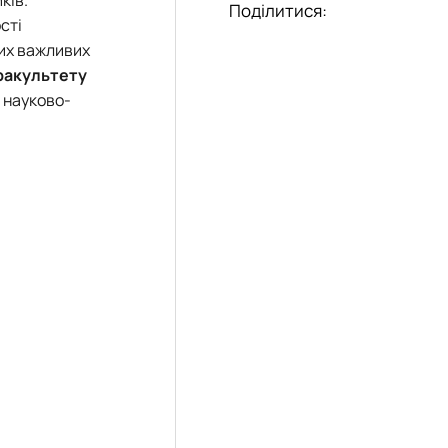
еціальностей
Поділитися:
сті
ших важливих
факультету
 науково-