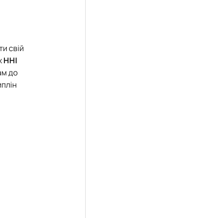
и свій
х
ННІ
ам до
иплін