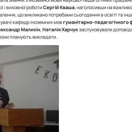
Кафедра англійської мови для технічних та агробіологічних сп
ї і виховної роботи
Сергій Кваша
, наголосивши на важливо
Кафедра англійської філології
лення, що викликано потребами сьогодення в освіті та ін
лаштуванню студентської молоді
Кафедра фізичної культури і спорту
відувачі кафедр іноземних мов
гуманітарно-педагогічного 
Кафедра філософії та міжнародної комунікації
ександр Малихін
,
Наталія
Харчук
заслуховували доповіді
ки факультету
Кафедра психології
 вони планують викладати.
Кафедра культурології
ків України