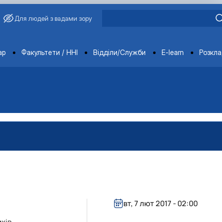
Для людей з вадами зору
ments
ар
Факультети / ННІ
Відділи/Служби
E-learn
Розкл
вт, 7 лют 2017 - 02:00
ків.