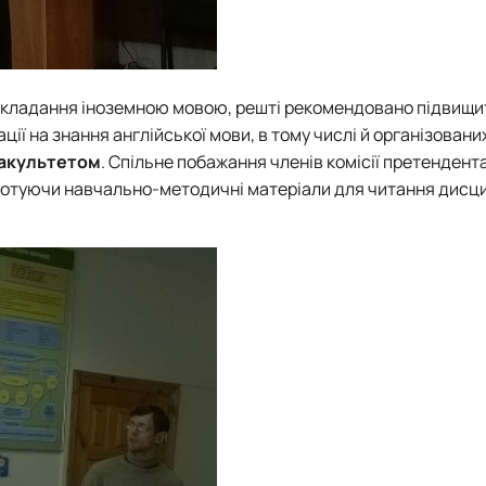
икладання іноземною мовою, решті рекомендовано підвищит
ії на знання англійської мови, в тому числі й організовани
факультетом
. Спільне побажання членів комісії претендент
, готуючи навчально-методичні матеріали для читання дисц