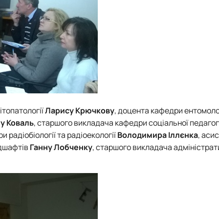
ітопатології
Ларису Крючкову
, доцента кафедри ентомоло
у Коваль
, старшого викладача кафедри соціальної педагог
и радіобіології та радіоекології
Володимира Іллєнка
, аси
ндшафтів
Ганну Лобченку
, старшого викладача адміністрат