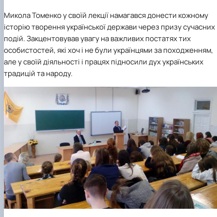
Микола Томенко у своїй лекції намагався донести кожному
історію творення української держави через призу сучасних
подій. Закцентовував увагу на важливих постатях тих
особистостей, які хоч і не були українцями за походженням,
але у своїй діяльності і працях підносили дух українських
традицій та народу.