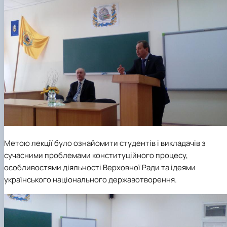
Кафедра англійської філології
Кафедра фізичної культури і спорту
Кафедра філософії та міжнародної
комунікації
Кафедра психології
Кафедра культурології
Метою лекції було ознайомити студентів і викладачів з
сучасними проблемами конституційного процесу,
особливостями діяльності Верховної Ради та ідеями
українського національного державотворення.