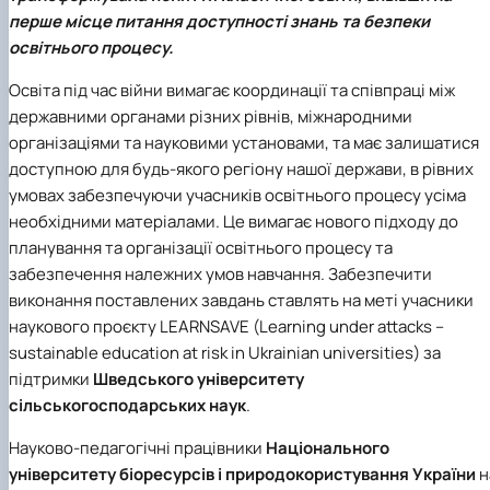
перше місце питання доступності знань та безпеки
освітнього процесу.
Освіта під час війни вимагає координації та співпраці між
державними органами різних рівнів, міжнародними
організаціями та науковими установами, та має залишатися
доступною для будь-якого регіону нашої держави, в рівних
умовах забезпечуючи учасників освітнього процесу усіма
необхідними матеріалами. Це вимагає нового підходу до
планування та організації освітнього процесу та
забезпечення належних умов навчання. Забезпечити
виконання поставлених завдань ставлять на меті учасники
наукового проєкту LEARNSAVE
(Learning under attacks –
sustainable education at risk in Ukrainian universities) за
підтримки
Шведського університету
сільськогосподарських наук
.
Науково-педагогічні працівники
Національного
університету біоресурсів і природокористування України
н