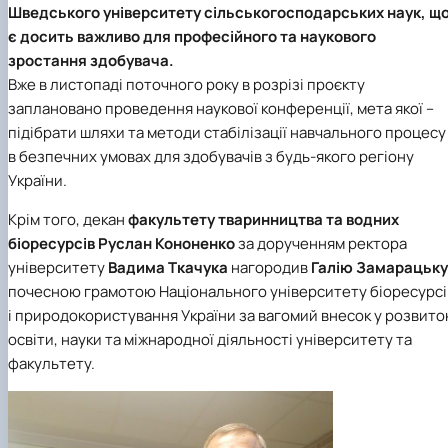
Шведського університету сільськогосподарських наук
, щ
є досить важливо для професійного та наукового
зростання здобувача.
Вже в листопаді поточного року в розрізі проєкту
заплановано проведення наукової конференції, мета якої –
підібрати шляхи та методи стабілізації навчального процесу
в безпечних умовах для здобувачів з будь-якого регіону
України.
Крім того, декан
факультету тваринництва та водних
біоресурсів
Руслан Кононенко
за дорученням ректора
університету
Вадима Ткачука
нагородив
Галію Замарацьку
почесною грамотою Національного університету біоресурсі
і природокористування України
за вагомий внесок у розвито
освіти, науки та міжнародної діяльності університету та
факультету.