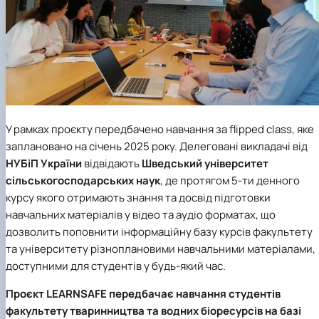
У рамках проєкту передбачено навчання за flipped class, яке
заплановано на січень 2025 року. Делеговані викладачі від
НУБіП України
відвідають
Шведський університет
сільськогосподарських наук
, де протягом 5-ти денного
курсу якого отримають знання та досвід підготовки
навчальних матеріалів у відео та аудіо форматах, що
дозволить поповнити інформаційну базу курсів факультету
та університету різноплановими навчальними матеріалами,
доступними для студентів у будь-який час.
Проєкт LEARNSAFE
передбачає навчання студентів
факультету тваринництва та водних біоресурсів
на базі