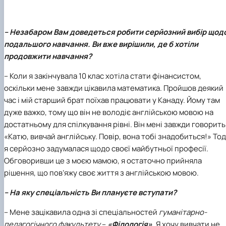
Кафедра англійської філології
Кафедра фізичної культури і спорту
Кафедра філософії та міжнародної
– Незабаром Вам доведеться робити серйозний вибір щод
комунікації
подальшого навчання. Ви вже вирішили, де б хотіли
Кафедра психології
продовжити навчання?
Кафедра культурології
– Коли я закінчувала 10 клас хотіла стати фінансистом,
оскільки мене завжди цікавила математика. Пройшов деякий
час і мій старший брат поїхав працювати у Канаду. Йому там
дуже важко, тому що він не володіє англійською мовою на
достатньому для спілкування рівні. Він мені завжди говорить
«Катю, вивчай англійську. Повір, вона тобі знадобиться!» Тод
я серйозно задумалася щодо своєї майбутньої професії.
Обговоривши це з моєю мамою, я остаточно прийняла
рішення, що пов’яжу своє життя з англійською мовою.
– На яку спеціальність Ви плануєте вступати?
– Мене зацікавила одна зі спеціальностей
гуманітарно-
педагогічного факультету
–
«Філологія»
. Я хочу вивчати не