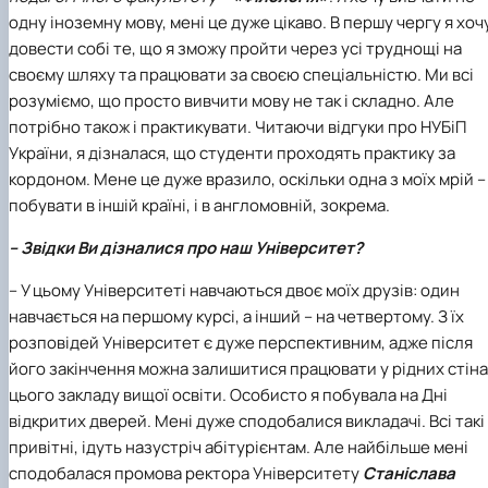
одну іноземну мову, мені це дуже цікаво. В першу чергу я хоч
довести собі те, що я зможу пройти через усі труднощі на
своєму шляху та працювати за своєю спеціальністю. Ми всі
розуміємо, що просто вивчити мову не так і складно. Але
потрібно також і практикувати. Читаючи відгуки про НУБіП
України, я дізналася, що студенти проходять практику за
кордоном. Мене це дуже вразило, оскільки одна з моїх мрій –
побувати в іншій країні, і в англомовній, зокрема.
– Звідки Ви дізналися про наш Університет?
– У цьому Університеті навчаються двоє моїх друзів: один
навчається на першому курсі, а інший – на четвертому. З їх
розповідей Університет є дуже перспективним, адже після
його закінчення можна залишитися працювати у рідних стін
цього закладу вищої освіти. Особисто я побувала на Дні
відкритих дверей. Мені дуже сподобалися викладачі. Всі такі
привітні, ідуть назустріч абітурієнтам. Але найбільше мені
сподобалася промова ректора Університету
Станіслава