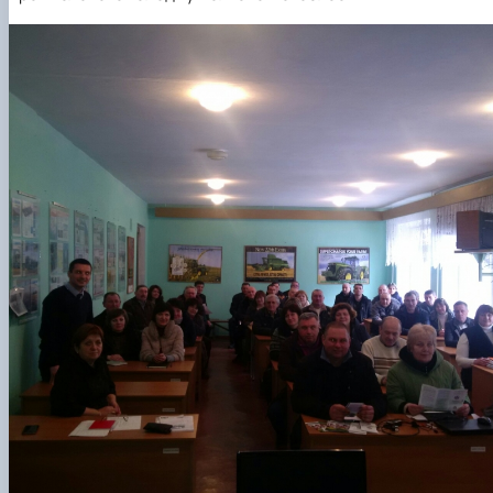
Кафедра англійської філології
Кафедра фізичної культури і спорту
Кафедра філософії та міжнародної
комунікації
Кафедра психології
Кафедра культурології