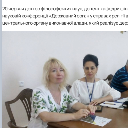
Медіалабораторія
ЄВІ
Розклад занять
Онлайн-лекторій
Фотостудія
Вартість навчання
Старостат
Наукові школи
20 червня доктор філософських наук, доцент кафедри філо
Телестудія
Центр профорієнтаційної роботи та сприяння працев
Електронні навчальні курси (Elearn)
науковій конференції «Державний орган у справах релігії в 
Галерея відомих випускників
ДЕНЬ ВІДКРИТИХ ДВЕРЕЙ
центрального органу виконавчої влади, який реалізує держа
Відповідальні за інформаційне наповнення веб-сторін
Виховна робота
Пам'яті студентів та випускників факультету – захисни