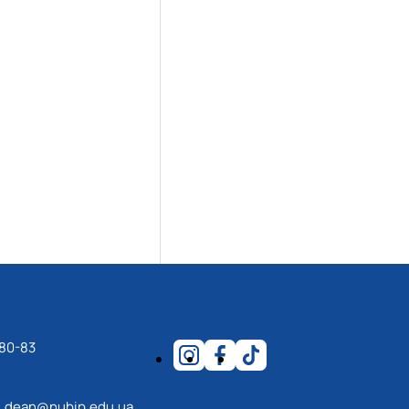
-80-83
_dean@nubip.edu.ua