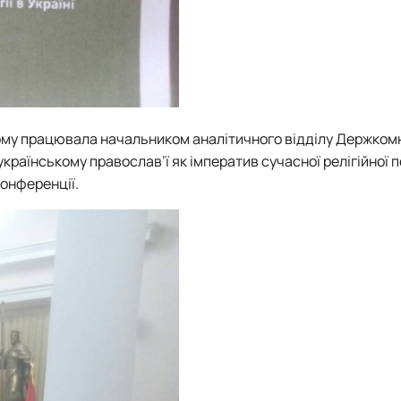
лому працювала начальником аналітичного відділу Держком
 українському православ’ї як імператив сучасної релігійної 
онференції.