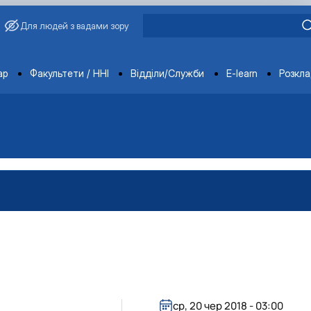
Для людей з вадами зору
ments
ар
Факультети / ННІ
Відділи/Служби
E-learn
Розкл
ср, 20 чер 2018 - 03:00