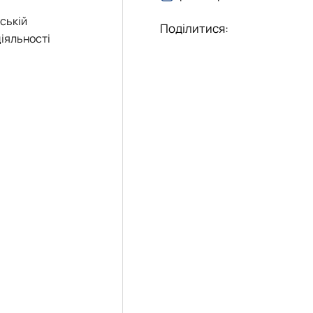
еціальностей
ській
Поділитися:
діяльності