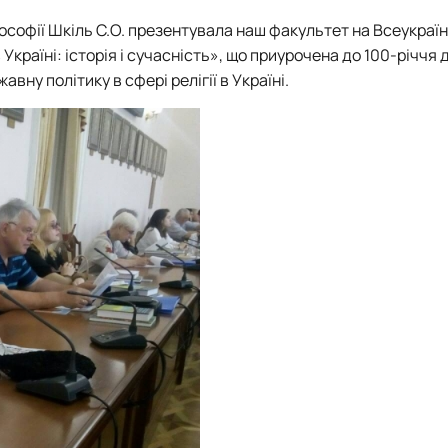
Кафедра англійської мови для технічних та агробіологічних сп
Кафедра англійської філології
софії Шкіль С.О. презентувала наш факультет на Всеукраїн
лаштуванню студентської молоді
Кафедра фізичної культури і спорту
Україні: історія і сучасність», що приурочена до 100-річчя 
Кафедра філософії та міжнародної комунікації
вну політику в сфері релігії в Україні.
ки факультету
Кафедра психології
Кафедра культурології
ків України