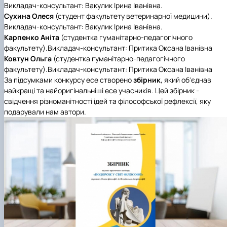
Викладач-консультант: Вакулик Ірина Іванівна.
Сухина Олеся
(студент факультету ветеринарної медицини).
Викладач-консультант: Вакулик Ірина Іванівна.
Карпенко Аніта
(студентка гуманітарно-педагогічного
факультету).Викладач-консультант: Притика Оксана Іванівна
Ковтун Ольга
(студентка гуманітарно-педагогічного
факультету).Викладач-консультант: Притика Оксана Іванівна
За підсумками конкурсу есе створено
збірник
, який об'єднав
найкращі та найоригінальніші есе учасників. Цей збірник -
свідчення різноманітності ідей та філософської рефлексії, яку
подарували нам автори.