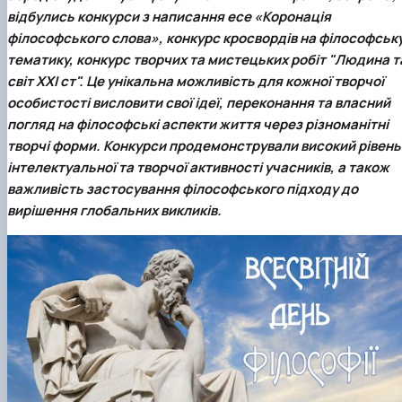
Кафедра англійської філології
відбулись конкурси з написання есе «Коронація
Кафедра фізичної культури і спорту
філософського слова», конкурс кросвордів на філософськ
Кафедра філософії та міжнародної
тематику, конкурс творчих та мистецьких робіт "Людина т
комунікації
світ XXI ст". Це унікальна можливість для кожної творчої
Кафедра психології
особистості висловити свої ідеї, переконання та власний
Кафедра культурології
погляд на філософські аспекти життя через різноманітні
творчі форми. Конкурси продемонстрували високий рівень
інтелектуальної та творчої активності учасників, а також
важливість застосування філософського підходу до
вирішення глобальних викликів.