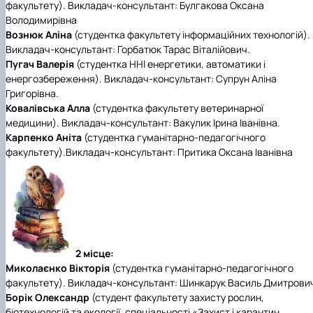
факультету). Викладач-консультант: Булгакова Оксана
Володимирівна
Вознюк Аліна
(студентка факультету інформаційних технологій).
Викладач-консультант: Горбатюк Тарас Віталійович.
Пугач Валерія
(студентка ННІ енергетики, автоматики і
енергозбереження). Викладач-консультант: Супрун Аліна
Григорівна.
Ковалівська Алла
(студентка факультету ветеринарної
медицини). Викладач-консультант: Вакулик Ірина Іванівна.
Карпенко Аніта
(студентка гуманітарно-педагогічного
факультету).Викладач-консультант: Притика Оксана Іванівна
2 місце:
Миколаєнко Вікторія
(студентка гуманітарно-педагогічного
факультету). Викладач-консультант: Шинкарук Василь Дмитрови
Борік Олександр
(студент факультету захисту рослин,
біотехнологій та екології, спеціальності «Захист і карантин