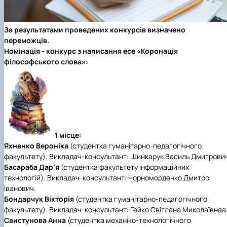
За результатами проведених конкурсів визначено
переможців.
Номінація - конкурс з написання есе «Коронація
філософського слова»:
1 місце:
Яхненко Вероніка
(студентка гуманітарно-педагогічного
факультету). Викладач-консультант: Шинкарук Василь Дмитрови
Басараба Дар'я
(студентка факультету інформаційних
технологій). Викладач-консультант: Чорноморденко Дмитро
Іванович.
Бондарчук Вікторія
(студентка гуманітарно-педагогічного
факультету). Викладач-консультант: Гейко Світлана Миколаївнаа
Свистунова Анна
(студентка механіко-технологічного