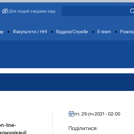
Для людей з вадами зору
ments
ар
Факультети / ННІ
Відділи/Служби
E-learn
Розкл
пт, 29 січ 2021 - 02:00
on-line-
Поділитися:
комунікації