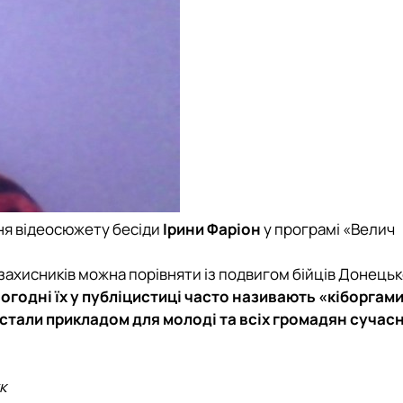
ння відеосюжету бесіди
Ірини Фаріон
у програмі «Велич
ь захисників можна порівняти із подвигом бійців Донець
огодні їх у публіцистиці часто називають «кіборгами»
стали прикладом для молоді та всіх громадян сучас
к