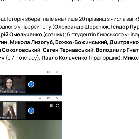
Кафедра англійської мови для технічних та агробіологічних сп
Кафедра англійської філології
лаштуванню студентської молоді
Кафедра фізичної культури і спорту
ді. Історія зберегла імена лише 20 прізвищ з числа заги
Кафедра філософії та міжнародної комунікації
родного університету (
Олександр Шерстюк, Ісидор Пур
ки факультету
Кафедра психології
дрій Омельченко
(сотник); 6 студентів Київського уніве
Кафедра культурології
ин, Микола Лизогуб, Божко-Божинський, Дмитренко,
ків України
й Соколовський, Євген Тернавський, Володимир Гна
ич
(з 7-го класу),
Павло Кольченко
(прапорщик),
Мико