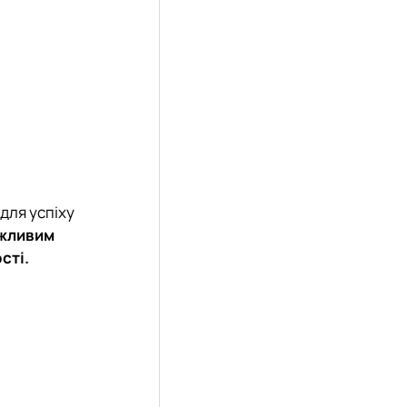
для успіху
ожливим
сті.