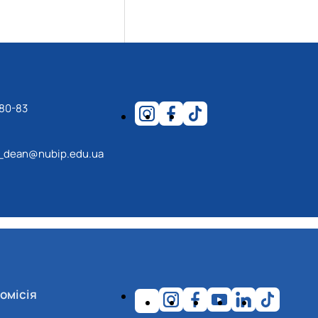
-80-83
_dean@nubip.edu.ua
омісія