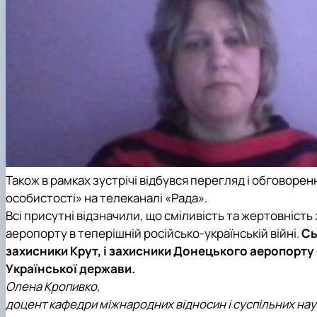
Також в рамках зустрічі відбувся перегляд і обговоре
особистості» на телеканалі «Рада».
Всі присутні відзначили, що сміливість та жертовніст
аеропорту в теперішній російсько-українській війні.
Сь
захисники Крут, і захисники Донецького аеропорту 
Української держави.
Олена Кропивко,
доцент кафедри міжнародних відносин і суспільних нау