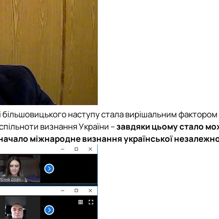
ні більшовицького наступу стала вирішальним фактором 
 спільноти визнання України –
з
авдяки цьому стало м
значало міжнародне визнання української незалежно