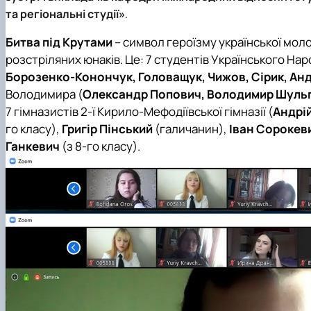
Медіалабораторія
ЄВІ
Розклад занять
Онлайн-лекторій
та регіональні студії»
.
Фотостудія
Вартість навчання
Старостат
Наукові школи
Телестудія
Центр профорієнтаційної роботи та сприяння працев
Електронні навчальні курси (Elearn)
Битва під Крутами
– символ героїзму української моло
Галерея відомих випускників
ДЕНЬ ВІДКРИТИХ ДВЕРЕЙ
розстріляних юнаків. Це: 7 студентів Українського На
Відповідальні за інформаційне наповнення веб-сторін
Борозенко-Конончук, Головащук, Чижов, Сірик, Ан
Виховна робота
Володимира (
Олександр Попович, Володимир Шульг
Пам'яті студентів та випускників факультету – захисни
7 гімназистів 2-ї Кирило-Мефодіївської гімназії (
Андрі
го класу),
Григір Пінський
(галичанин),
Іван Сорокев
Ганкевич
(з 8-го класу).