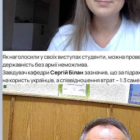
Як наголосили у своїх виступах студенти, можна провес
державність без армії неможлива.
Завідувач кафедри
Сергій Білан
зазначив, що за підра
на користь українців, а співвідношення втрат – 1:3 саме