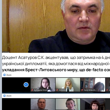
Доцент Асатуров С.К. акцентував, що затримка на 4 д
української дипломатії, яка домоглася від міжнародної
укладання Брест-Литовського миру, що de-facto о