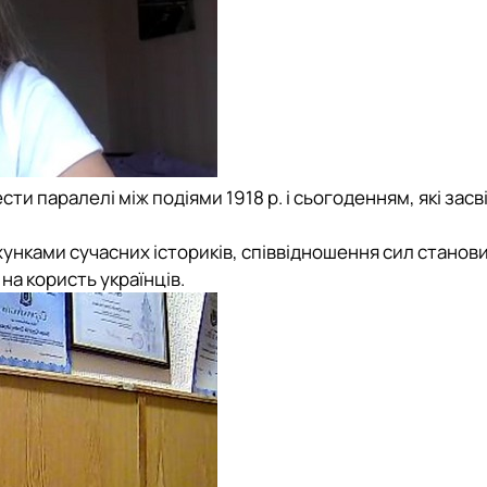
ти паралелі між подіями 1918 р. і сьогоденням, які засв
хунками сучасних істориків, співвідношення сил станови
 на користь українців.