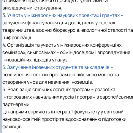
отримання практичного досвіду студентами та
викладачами, стажування.
3.
Участь у міжнародних наукових проектах і грантах
–
залучення фінансування для досліджень у сферах
тваринництва, водних біоресурсів, екологічної сталості та
цифровізації.
4. Організація та участь у міжнародних конференціях,
семінарах, симпозіумах – обмін досвідом і впровадження
інноваційних підходів у галузі.
5. Залучення іноземних студентів та викладачів
–
розширення освітніх програм англійською мовою та
створення умов для навчання іноземців.
6. Реалізація спільних освітніх програм – розробка
інтегрованих навчальних курсів і програм з європейським
партнерами.
Ці напрями сприяють інтеграції факультету у світовий
науково-освітній простір та вдосконаленню підготовки
фахівців.