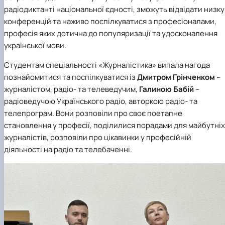
Кафедра англійської філології
радіодиктанті національної єдності,
зможуть відвідати низку
Кафедра фізичної культури і спорту
конференцій та наживо поспілкуватися з професіоналами,
Кафедра філософії та міжнародної
професія яких дотична до популяризації та удосконалення
комунікації
української мови.
Кафедра психології
Кафедра культурології
Студентам
спеціальності
«Журналістика»
випала нагода
познайомитися та поспілкуватися із
Дмитром Грінченком
–
журналістом, радіо- та телеведучим,
Галиною Бабій
–
радіоведучою
Українського радіо
, авторкою радіо- та
телепрограм. Вони розповіли про своє поетапне
становлення у професії, поділилися порадами для майбутніх
журналістів, розповіли про цікавинки у професійній
діяльності на радіо та телебаченні.