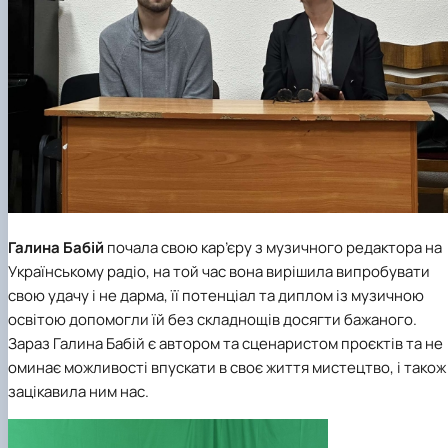
Галина Бабій
почала свою кар’єру з музичного редактора на
Українському радіо, на той час вона вирішила випробувати
свою удачу і не дарма, її потенціал та диплом із музичною
освітою допомогли їй без складнощів досягти бажаного.
Зараз Галина Бабій є автором та сценаристом проєктів та не
оминає можливості впускати в своє життя мистецтво, і також
зацікавила ним нас.