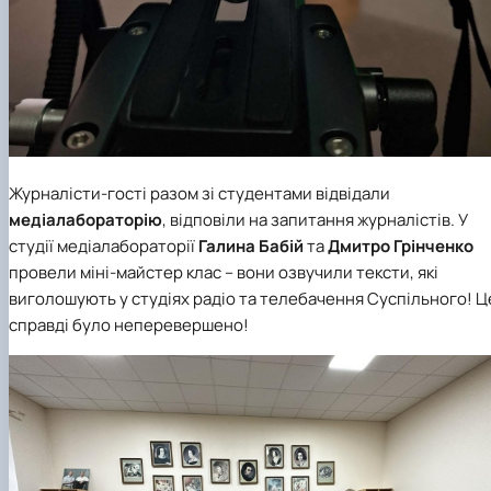
Журналісти-гості разом зі студентами відвідали
медіалабораторію
, відповіли на запитання журналістів. У
студії медіалабораторії
Галина Бабій
та
Дмитро Грінченко
провели міні-майстер клас – вони озвучили тексти, які
виголошують у студіях радіо та телебачення Суспільного! Ц
справді було неперевершено!