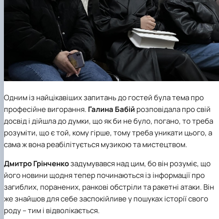
Одним із найцікавіших запитань до гостей була тема про
професійне вигорання.
Галина Бабій
розповідала про свій
досвід і дійшла до думки, що як би не було, погано, то треба
розуміти, що є той, кому гірше, тому треба уникати цього, а
сама ж вона реабілітується музикою та мистецтвом.
Дмитро Грінченко
задумувався над цим, бо він розуміє, що
його новини щодня тепер починаються із інформації про
загиблих, поранених, ранкові обстріли та ракетні атаки. Він
же знайшов для себе заспокійливе у пошуках історії свого
роду – тим і відволікається.