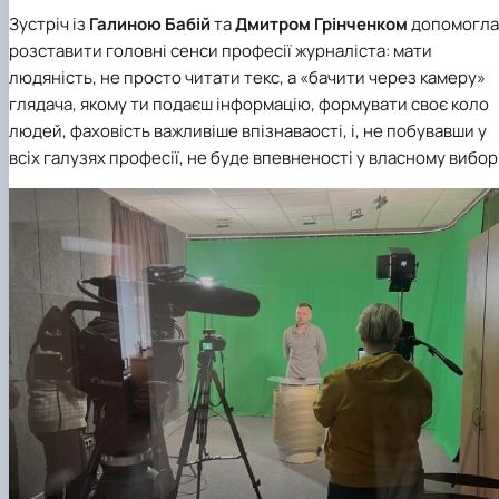
Зустріч із
Галиною Бабій
та
Дмитром Грінченком
допомогла
розставити головні сенси професії журналіста: мати
людяність, не просто читати текс, а «бачити через камеру»
глядача, якому ти подаєш інформацію, формувати своє коло
людей, фаховість важливіше впізнаваості, і, не побувавши у
всіх галузях професії, не буде впевненості у власному виборі