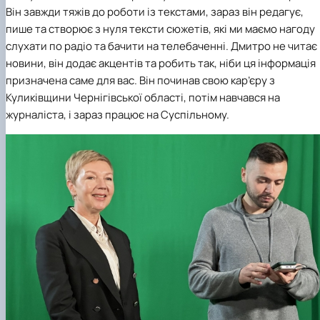
Він завжди тяжів до роботи із текстами, зараз він редагує,
пише та створює з нуля тексти сюжетів, які ми маємо нагоду
слухати по радіо та бачити на телебаченні. Дмитро не читає
новини, він додає акцентів та робить так, ніби ця інформація
призначена саме для вас. Він починав свою кар’єру з
Куликівщини Чернігівської області, потім навчався на
журналіста, і зараз працює на Суспільному.