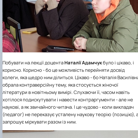
Побувати на лекції доцента
Наталії Адамчук
було і цікаво, і
корисно. Корисно - бо це можливість перейняти досвід
колеги, яка щедро ним ділиться. Цікаво - бо Наталія Василівн
обрала контраверсійну тему, яка стосується жіночої
літератури в новітньому вимірі. Слухаючи її, часом навіть
хотілося подискутувати і навести контраргументи - але не
наукові, а як звичайного читача. І це чудово - коли викладач
(педагог) не переказує усталену наукову теорію (позицію), 
запрошує міркувати разом із ним.