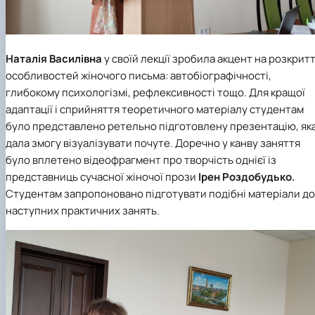
Наталія Василівна
у своїй лекції зробила акцент на розкритт
особливостей жіночого письма: автобіографічності,
глибокому психологізмі, рефлексивності тощо. Для кращої
адаптації і сприйняття теоретичного матеріалу студентам
було представлено ретельно підготовлену презентацію, як
дала змогу візуалізувати почуте. Доречно у канву заняття
було вплетено відеофрагмент про творчість однієї із
представниць сучасної жіночої прози
Ірен Роздобудько.
Студентам запропоновано підготувати подібні матеріали до
наступних практичних занять.