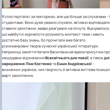
Я спостерігала і за лекторкою, але ще більше за слухачами - ї
студентами. Вони дуже уважно слухали, активно відповідали 
ставили запитання, жваво реагували на почуте. Відчувалося,
що майбутні журналісти розуміють контекст теми і мають
достатню базу знань, бо прочитали вже багато
різножанрових творів сучасної української літератури.
Наприкінці заняття Наталя Василівна нагадала присутнім пр
нещодавнє відзначення
Всесвітнього дня поезії
, а також
дні
народження
Ліни Костенко
та
Емми Андрієвської
–
визначних українок, чия творчість й активна життєва позиція
варті захоплення.