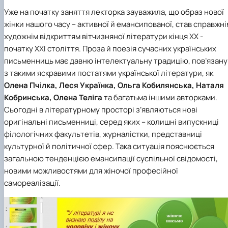
Уже на початку заняття лекторка зауважила, що образ нової
жінки нашого часу – активної й емансипованої, став справжні
художнім відкриттям вітчизняної літератури кінця ХХ -
початку ХХІ століття. Проза й поезія сучасних українських
письменниць має давню інтелектуальну традицію, пов’язану
з такими яскравими постатями української літератури, як
Олена Пчілка, Леся Українка, Ольга Кобилянська, Наталя
Кобринська, Олена Теліга
та багатьма іншими авторками.
Сьогодні в літературному просторі з’являються нові
оригінальні письменниці, серед яких – колишні випускниці
філологічних факультетів, журналістки, представниці
культурної й політичної сфер. Така ситуація пояснюється
загальною тенденцією емансипації суспільної свідомості,
новими можливостями для жіночої професійної
самореалізації.