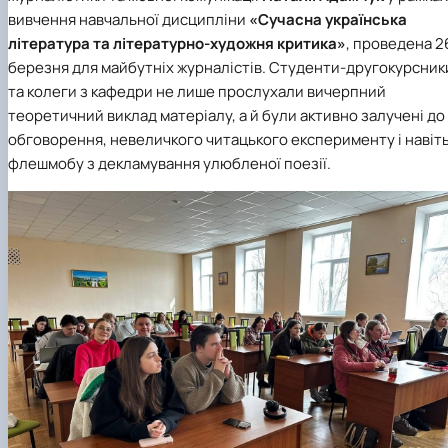
Кафедра англійської філології
вивчення навчальної дисципліни
«Сучасна українська
Кафедра фізичної культури і спорту
література та літературно-художня критика»
, проведена
2
Кафедра філософії та міжнародної
березня
для майбутніх журналістів. Студенти-другокурсник
комунікації
та колеги з кафедри не лише прослухали вичерпний
Кафедра психології
теоретичний виклад матеріалу, а й були активно залучені до
Кафедра культурології
обговорення, невеличкого читацького експерименту і навіт
флешмобу з декламування улюбленої поезії.