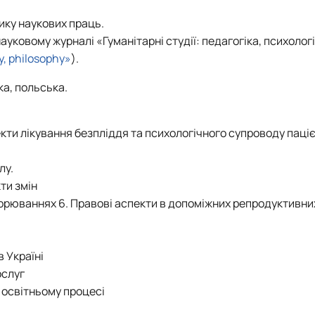
ику наукових праць.
науковому журналі «Гуманітарні студії: педагогіка, психологі
y, philosophy»
).
ка, польська.
екти лікування безпліддя та психологічного супроводу паціє
лу.
кти змін
орюваннях 6. Правові аспекти в допоміжних репродуктивни
в Україні
ослуг
 освітньому процесі