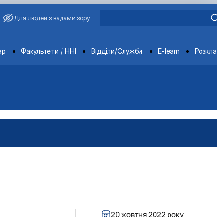
Для людей з вадами зору
ments
ар
Факультети / ННІ
Відділи/Служби
E-learn
Розкл
20 жовтня 2022 року