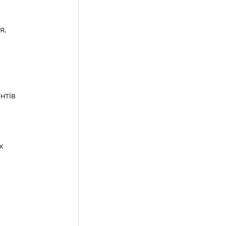
я,
нтів
х