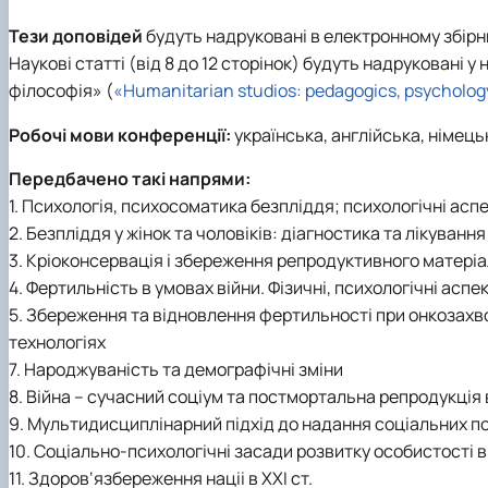
Тези доповідей
будуть надруковані в електронному збірн
Наукові статті (від 8 до 12 сторінок) будуть надруковані у 
філософія» (
«Humanitarian studios: pedagogics, psycholog
Робочі мови конференції:
українська, англійська, німець
Передбачено такі напрями:
1. Психологія, психосоматика безпліддя; психологічні асп
2. Безпліддя у жінок та чоловіків: діагностика та лікування
3. Кріоконсервація і збереження репродуктивного матеріа
4. Фертильність в умовах війни. Фізичні, психологічні аспе
5. Збереження та відновлення фертильності при онкозахв
технологіях
7. Народжуваність та демографічні зміни
8. Війна – сучасний соціум та постмортальна репродукція 
9. Мультидисциплінарний підхід до надання соціальних п
10. Соціально-психологічні засади розвитку особистості в
11. Здоров‘язбереження націі в ХХІ ст.