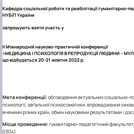
Медіалабораторія
ЄВІ
Розклад занять
Онлайн-лекторій
Фотостудія
Вартість навчання
Старостат
Наукові школи
Кафедра соціальної роботи та реабілітації гуманітарно-п
НУБіП України
Телестудія
Центр профорієнтаційної роботи та сприяння працев
Електронні навчальні курси (Elearn)
Галерея відомих випускників
ДЕНЬ ВІДКРИТИХ ДВЕРЕЙ
запрошують взяти участь у
Відповідальні за інформаційне наповнення веб-сторін
Виховна робота
Пам'яті студентів та випускників факультету – захисни
ІІ Міжнародній науково-практичній конференції
«МЕДИЦИНА І ПСИХОЛОГІЯ В РЕПРОДУКЦІЇ ЛЮДИНИ – МУ
що відбудеться
20-21 жовтня 2022 р.
Мета конференції:
обговорення актуальних соціально-пс
психології, загальної психосоматики, впровадження іннов
вченими різних країн, обмін науковими результатами і до
Місце проведення:
гуманітарно-педагогічний факультет, на
03041.