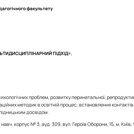
Кафедра англійської мови для технічних та агробіологічних сп
Кафедра англійської філології
едагогічного факультету
лаштуванню студентської молоді
Кафедра фізичної культури і спорту
Кафедра філософії та міжнародної комунікації
ки факультету
Кафедра психології
Кафедра культурології
ків України
ЛЬТИДИСЦИПЛІНАРНИЙ ПІДХІД»
,
ихологічних проблем, розвитку перинатальної, репродукти
аційних методик в освітній процес; встановлення контактів
слідницьким досвідом.
вч. корпус № 3, ауд. 309, вул. Героїв Оборони, 15, м. Київ, 