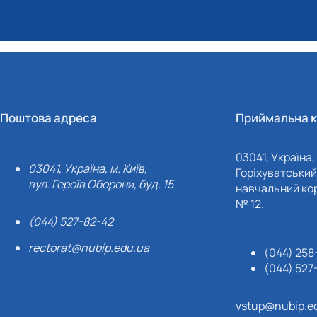
Поштова адреса
Приймальна к
03041, Україна, 
03041, Україна, м. Київ,
Горіхуватський 
вул. Героїв Оборони, буд. 15.
навчальний кор
№ 12.
(044) 527-82-42
rectorat@nubip.edu.ua
(044) 258
(044) 527
vstup@nubip.e