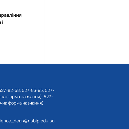
правління
 і
527-82-58, 527-83-95, 527-
нна форма навчання), 527-
очна форма навчання)
ience_dean@nubip.edu.ua