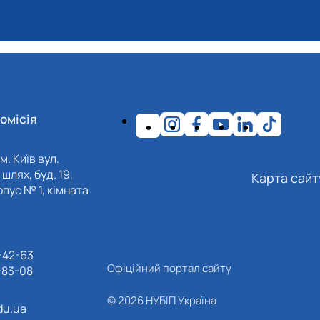
омісія
м. Київ вул.
шлях, буд. 19,
Карта сайт
пус № 1, кімната
-42-63
Офіційний портал сайту
-83-08
© 2026 НУБІП Україна
du.ua