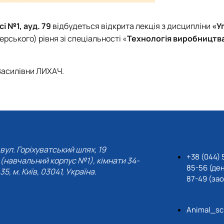
і №1, ауд. 79
відбудеться відкрита лекція з дисципліни
«У
ерського) рівня зі спеціальності «
Технологія виробництва
Василівни ЛИХАЧ.
вул. Горіхуватський шлях, 19
+38 (044) 
(навчальний корпус №1), кімнати 34-
85-56 (де
35, м. Київ, 03041, Україна.
87-49 (за
Animal_sc