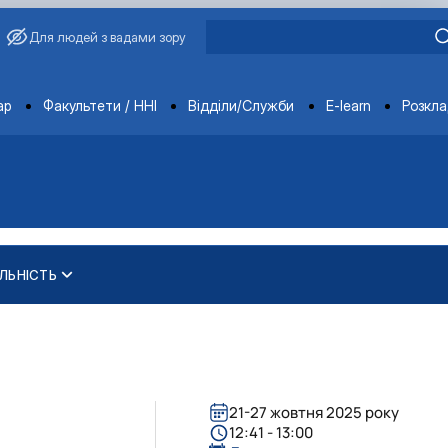
Для людей з вадами зору
ments
ар
Факультети / ННІ
Відділи/Служби
E-learn
Розкл
ЛЬНІСТЬ
еробки продукції твар…
еробки продукції твар…
ура"
"
ура"
21-27 жовтня 2025 року
12:41 - 13:00