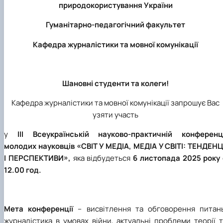
природокористування України
Кафедра англійської філології
Кафедра фізичної культури і спорту
Гуманітарно-педагогічний факультет
Кафедра філософії та міжнародної
комунікації
Кафедра журналістики та мовної комунікації
Кафедра психології
Кафедра культурології
Шановні студенти та колеги!
Кафедра журналістики та мовної комунікації запрошує Вас
узяти участь
у
III Всеукраїнській науково-практичній конференці
молодих науковців «СВІТ У МЕДІА, МЕДІА У СВІТІ: ТЕНДЕНЦ
І ПЕРСПЕКТИВИ»,
яка відбудеться
6 листопада 2025 року
12.00 год.
Мета конференції
– висвітлення та обговорення питань
журналістика в умовах війни, актуальні проблеми теорії 