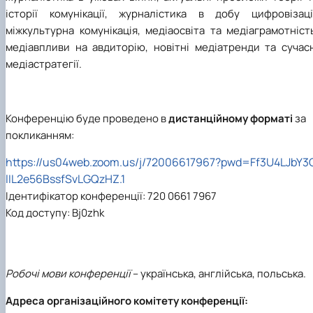
історії комунікації, журналістика в добу цифровізації
міжкультурна комунікація, медіаосвіта та медіаграмотніст
медіавпливи на авдиторію, новітні медіатренди та сучасн
медіастратегії.
Конференцію буде проведено в
дистанційному форматі
за
покликанням:
https://us04web.zoom.us/j/72006617967?pwd=Ff3U4LJbY3
lIL2e56BssfSvLGQzHZ.1
Ідентифікатор конференції: 720 0661 7967
Код доступу: Bj0zhk
Робочі мови конференції
– українська, англійська, польська.
Адреса організаційного комітету конференції: