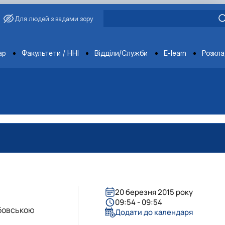
Для людей з вадами зору
ments
ар
Факультети / ННІ
Відділи/Служби
E-learn
Розкл
20 березня 2015 року
09:54 - 09:54
абовською
Додати до календаря