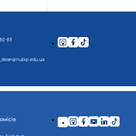
-80-83
_dean@nubip.edu.ua
омісія