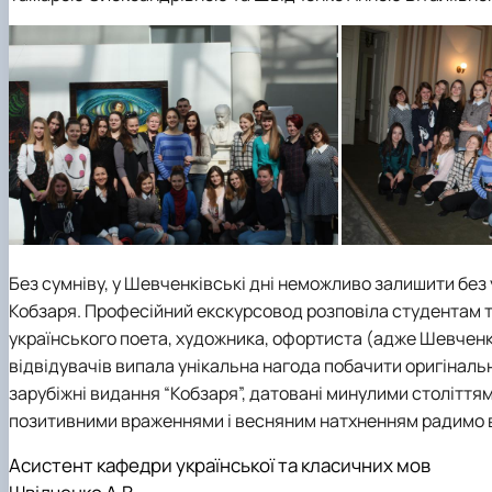
Медіалабораторія
ЄВІ
Розклад занять
Онлайн-лекторій
Фотостудія
Вартість навчання
Старостат
Наукові школи
Телестудія
Центр профорієнтаційної роботи та сприяння працев
Електронні навчальні курси (Elearn)
Галерея відомих випускників
ДЕНЬ ВІДКРИТИХ ДВЕРЕЙ
Відповідальні за інформаційне наповнення веб-сторін
Виховна робота
Пам'яті студентів та випускників факультету – захисни
Без сумніву, у Шевченківські дні неможливо залишити без 
Кобзаря. Професійний екскурсовод розповіла студентам т
українського поета, художника, офортиста (адже Шевченк
відвідувачів випала унікальна нагода побачити оригінальн
зарубіжні видання “Кобзаря”, датовані минулими століттями.
позитивними враженнями і весняним натхненням радимо ві
Асистент кафедри української та класичних мов