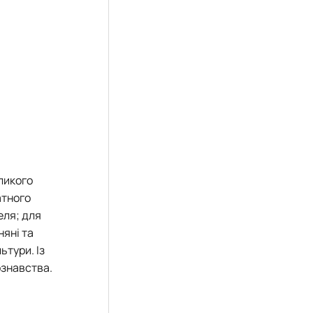
еціальностей
еликого
атного
еля; для
няні та
ьтури. Із
ознавства.