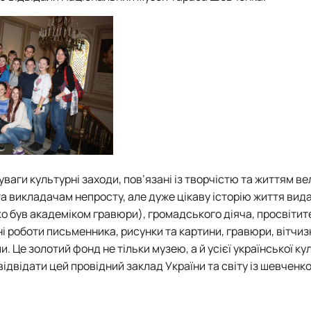
Кафедра англійської мови для технічних та агробіологічних сп
Кафедра англійської філології
лаштуванню студентської молоді
Кафедра фізичної культури і спорту
Кафедра філософії та міжнародної комунікації
ки факультету
Кафедра психології
Кафедра культурології
ків України
уваги культурні заходи, пов’язані із творчістю та життям в
а викладачам непросту, але дуже цікаву історію життя вид
о був академіком гравюри), громадського діяча, просвітит
і роботи письменника, рисунки та картини, гравюри, вітчиз
 Це золотий фонд не тільки музею, а й усієї української кул
двідати цей провідний заклад України та світу із шевченк