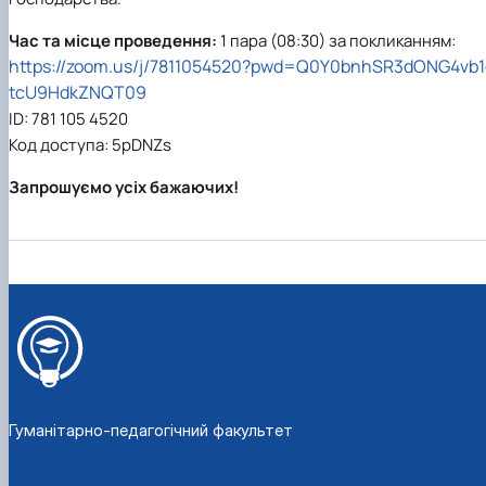
Кафедра англійської філології
Кафедра фізичної культури і спорту
Час та місце проведення:
1 пара (08:30) за покликанням:
Кафедра філософії та міжнародної
https://zoom.us/j/7811054520?pwd=Q0Y0bnhSR3dONG4vb1
комунікації
tcU9HdkZNQT09
Кафедра психології
ID: 781 105 4520
Кафедра культурології
Код доступа: 5pDNZs
Запрошуємо усіх бажаючих!
Гуманітарно-педагогічний факультет