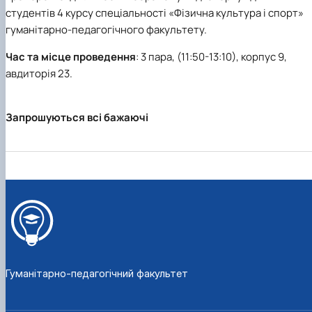
Кафедра англійської філології
студентів 4 курсу спеціальності «Фізична культура і спорт»
Кафедра фізичної культури і спорту
гуманітарно-педагогічного факультету.
Кафедра філософії та міжнародної
комунікації
Час та місце проведення
: 3 пара, (11:50-13:10), корпус 9,
Кафедра психології
авдиторія 23.
Кафедра культурології
Запрошуються всі бажаючі
Гуманітарно-педагогічний факультет