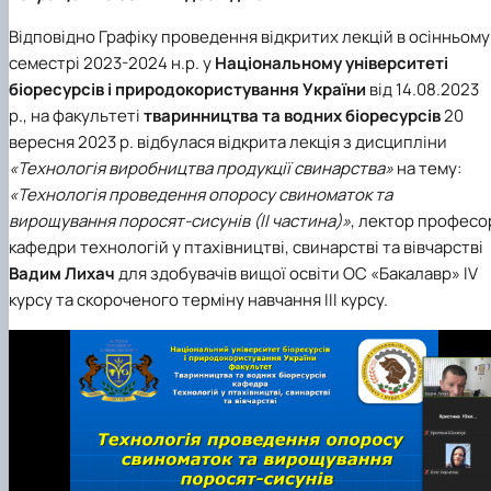
Відповідно Графіку проведення відкритих лекцій в осінньому
семестрі 2023-2024 н.р. у
Національному університеті
біоресурсів і природокористування України
від
14.08.2023
р., на факультеті
тваринництва та водних біоресурсів
20
вересня 2023 р. відбулася відкрита лекція з дисципліни
«Технологія виробництва продукції свинарства»
на тему:
«Технологія проведення опоросу свиноматок та
вирощування поросят-сисунів (ІІ частина)»
, лектор професо
кафедри
технологій у птахівництві, свинарстві та вівчарстві
Вадим Лихач
для здобувачів вищої освіти ОС «Бакалавр» ІV
курсу та скороченого терміну навчання ІІІ курсу.