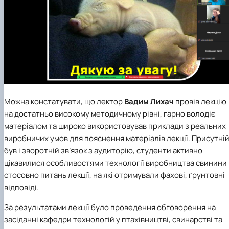
Можна констатувати, що лектор
Вадим Лихач
провів лекцію
на достатньо високому методичному рівні, гарно володіє
матеріалом та широко використовував приклади з реальних
виробничих умов для пояснення матеріалів лекції. Присутні
був і зворотній зв’язок з аудиторію, студенти активно
цікавилися особливостями технології виробництва свинини
стосовно питань лекції, на які отримували фахові, ґрунтовні
відповіді.
За результатами лекції було проведення обговорення на
засіданні кафедри
технологій у птахівництві, свинарстві та