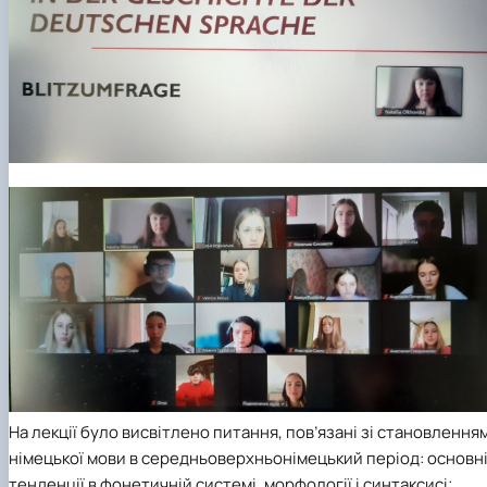
На лекції було висвітлено питання, пов’язані зі становлення
німецької мови в середньоверхньонімецький період: основн
тенденції в фонетичній системі, морфології і синтаксисі;