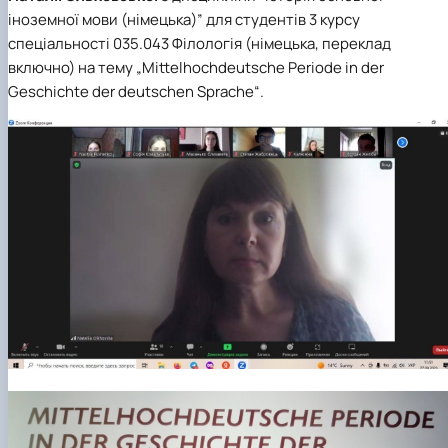
Кафедра англійської філології
іноземної мови (німецька)” для студентів 3 курсу
Кафедра фізичної культури і спорту
спеціальності 035.043 Філологія (німецька, переклад
Кафедра філософії та міжнародної
включно)
на тему „Mittelhochdeutsche Periode in der
комунікації
Geschichte der deutschen Sprache“.
Кафедра психології
Кафедра культурології