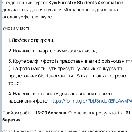
Студентський гурток
Kyiv Forestry Students Association
Кафедра англійської філології
долучається до святкування Міжнародного дня лісу та
Кафедра фізичної культури і спорту
Кафедра філософії та міжнародної
оголошує фотоконкурс.
комунікації
Умови участі:
Кафедра психології
Кафедра культурології
Любов до природи.
Наявність смартфону чи фотокамери;
Круте селфі / фото із представниками біорізноманітт
(! на фото мають бути присутні учасник конкурсу та
представник біорізноманіття - білка , пташка, дерево
тощо;
Наявність інтернету для заповнення форми і
надсилання фото:
https://forms.gle/PbjJSndcKBFo4w4P
Прийом робіт –
16-29 березня
. Оголошення результатів –
31
березня
.
Фото будуть публікуватися щоденно на
Facebook сторінці