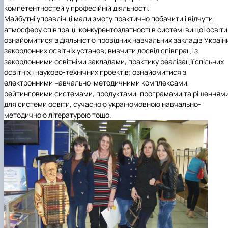
компетентностей у професійній діяльності.
Майбутні управлінці мали змогу практично побачити і відчути
атмосферу співпраці, конкурентоздатності в системі вищої освіти
ознайомитися з діяльністю провідних навчальних закладів Україн
закордонних освітніх установ; вивчити досвід співпраці з
закордонними освітніми
закладами, практику реалізації спільних
освітніх і науково-технічних проектів; ознайомитися з
електронними навчально-методичними комплексами,
рейтинговими системами, продуктами, програмами та рішенням
для системи освіти, сучасною україномовною навчально-
методичною літературою тощо.