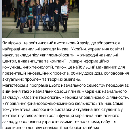
Як відомо, це рейтинговий виставковий захід, де збираються
найкращі навчальні заклади Києва і України, управління освіти і
науки, заклади післядипломної освіти, міжнародні навчальні
центри, видавництва та компанії – лідери інформаційно-
комунікаційних технологій, також це найбільший майданчик для
презентацій інноваційних проектів, обміну досвідом, обговорення
актуальних проблем та творчих змагань.
Магістерська програма цього навчального семестру передбачає
вивчення таких навчальних дисциплін як «Керівник навчального
закладу», «Освітні технології», «Техніка управлінської діяльності»
«Управління фінансово-економічною діяльністю» та інші. Саме
тому тематика цьогорічної виставки актуальна для студентів у
контексті усвідомлення ролі і функцій керівника навчального
закладу, оволодіння управлінськими технологіями, набуття
практичного досвіду реалізації профорієнтаційних