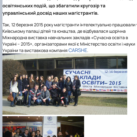
Кафедра англійської філології
освітянських подій, що збагатили кругозір та
Кафедра фізичної культури і спорту
управлінський досвід наших магістрантів.
Кафедра філософії та міжнародної
комунікації
Так, 12 березня 2015 року магістранти інтелектуально працювали 
Кафедра психології
Київському палаці дітей та юнацтва, де відбувалася щорічна
Кафедра культурології
Міжнародна виставка навчальних закладів «Сучасна освіта в
Україні – 2015», організаторами якої є Міністерство освіти і науки
CARSHE
України та виставкова компанія
.