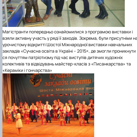
Магістранти попередньо ознайомилися з програмою виставки і
взяли активну участь у ряді її заходів. Зокрема, були присутніми н
урочистому відкритті Шостої
Міжнародної виставки навчальних
закладів «Сучасна освіта в Україні – 2015»,
де змогли проникнути
ся почуттям патріотизму під час виступів дитячих художніх
колективів та відвідувань майстер-класів з «Писанкарства» та
«Кераміки і гончарства»