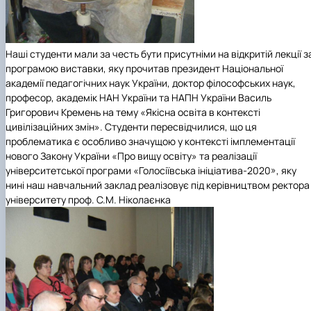
Наші студенти мали за честь бути присутніми на відкритій лекції з
програмою виставки, яку прочитав
президент Національної
академії педагогічних наук України, доктор філософських наук,
професор, академік НАН України та НАПН України Василь
Григорович Кремень на тему «Якісна освіта в контексті
цивілізаційних змін». Студенти пересвідчилися, що ця
проблематика є особливо значущою у контексті імплементації
нового Закону України «Про вищу освіту» та реалізації
університетської програми «Голосіївська ініціатива-2020», яку
нині наш навчальний заклад реалізовує під керівництвом ректора
університету проф. С.М. Ніколаєнка