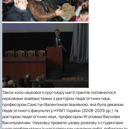
Також коло наукового кругозору магістрантів поповнилося
науковими знайомствами з доктором педагогічних наук,
професором Свистун Валентиною Іванівною, яка була деканом
педагогічного факультету НУБіП України (2008-2009 рр.) та
доктором педагогічних наук, професором Ягуповим Василем
Васильовичем. Науковці провели цікаву розмову з студентами
щодо проблематики їх магістерських наукових робіт, побажали їм