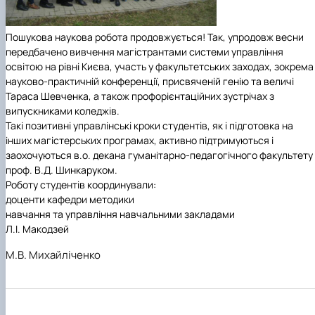
Пошукова наукова робота продовжується! Так, упродовж весни
передбачено вивчення магістрантами системи управління
освітою на рівні Києва, участь у факультетських заходах, зокрема
науково-практичній конференції, присвяченій генію та величі
Тараса Шевченка, а також профорієнтаційних зустрічах з
випускниками коледжів.
Такі позитивні управлінські кроки студентів, як і підготовка на
інших магістерських програмах, активно підтримуються і
заохочуються в.о. декана гуманітарно-педагогічного факультету
проф. В.Д. Шинкаруком.
Роботу студентів координували:
доценти кафедри методики
навчання та управління навчальними закладами
Л.І. Макодзей
М.В. Михайліченко