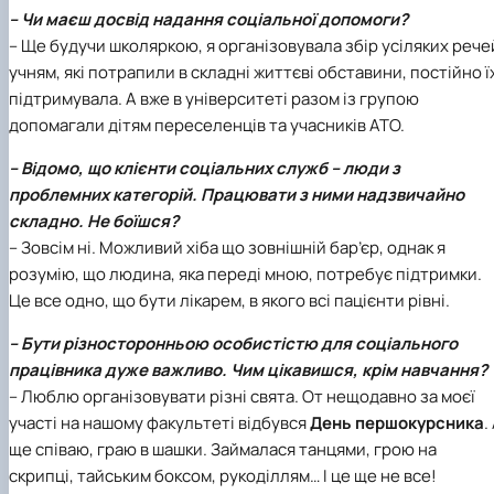
– Чи маєш досвід надання соціальної допомоги?
– Ще будучи школяркою, я організовувала збір усіляких рече
учням, які потрапили в складні життєві обставини, постійно ї
підтримувала. А вже в університеті разом із групою
допомагали дітям переселенців та учасників АТО.
– Відомо, що клієнти соціальних служб – люди з
проблемних категорій. Працювати з ними надзвичайно
складно. Не боїшся?
– Зовсім ні. Можливий хіба що зовнішній бар’єр, однак я
розумію, що людина, яка переді мною, потребує підтримки.
Це все одно, що бути лікарем, в якого всі пацієнти рівні.
– Бути різносторонньою особистістю для соціального
працівника дуже важливо. Чим цікавишся, крім навчання?
– Люблю організовувати різні свята. От нещодавно за моєї
участі на нашому факультеті відбувся
День першокурсника
.
ще співаю, граю в шашки. Займалася танцями, грою на
скрипці, тайським боксом, рукоділлям… І це ще не все!