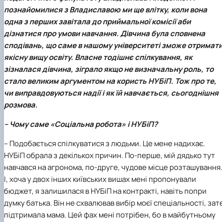
Кафедра англійської філології
познайомилися з Владиславою ми ще влітку, коли вона
Кафедра фізичної культури і спорту
одна з перших завітала до приймальної комісії аби
Кафедра філософії та міжнародної
дізнатися про умови навчання. Дівчина була сповнена
комунікації
сподівань, що саме в нашому університеті зможе отримат
Кафедра психології
якісну вищу освіту. Власне тодішнє спілкування, як
Кафедра культурології
зізналася дівчина, зіграло якщо не визначальну роль, то
стало великим аргументом на користь НУБіП. Тож про те,
чи виправдовуються надії і як їй навчається, сьогоднішня
розмова.
– Чому саме «Соціальна робота» і НУБіП?
– Подобається спілкуватися з людьми. Це мене надихає.
НУБіП обрала з декількох причин. По-перше, мій дядько тут
навчався на агронома, по-друге, чудове місце розташування
І, хоча у двох інших київських вишах мені пропонували
бюджет, я залишилася в НУБіП на контракті, навіть попри
думку батька. Він не схвалював вибір моєї спеціальності, зат
підтримала мама. Цей фах мені потрібен, бо в майбутньому