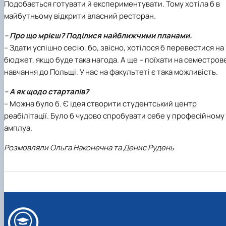
Подобається готувати й експериментувати. Тому хотіла б в
майбутньому відкрити власний ресторан.
– Про що мрієш? Поділися найближчими планами.
– Здати успішно сесію, бо, звісно, хотілося б перевестися на
бюджет, якщо буде така нагода. А ще – поїхати на семестров
навчання до Польщі. У нас на факультеті є така можливість.
– А як щодо стартапів?
– Можна було б. Є ідея створити студентський центр
реабілітації. Було б чудово спробувати себе у професійному
амплуа.
Розмовляли Ольга Наконечна та Денис Рудень