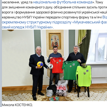
національна футбольна команда
населення, уряд та
».Тому
для зміцнення командного духу, об’єднання спільних зусиль прот
ворога і формування здорової фізично розвинутої української наці
Ві
керівництво
НУБіП України
передали спортивну форму та м’ячі
окремленому структурному підрозділу «Мукачевський фа
овий коледж НУБіП України»
.
Микола КОСТЕНКО,