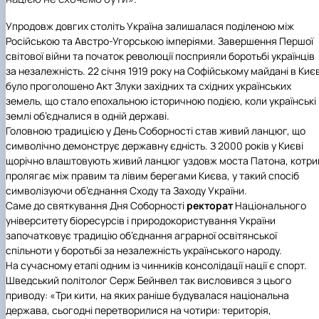
Кафедра англійської філології
Кафедра фізичної культури і спорту
Упродовж довгих століть Україна залишалася поділеною між
Кафедра філософії та міжнародної
Російською та Австро-Угорською імперіями. Завершення Першої
комунікації
світової війни та початок революції посприяли боротьбі українців
Кафедра психології
за незалежність. 22 січня 1919 року на Софійському майдані в Києв
Кафедра культурології
було проголошено Акт Злуки західних та східних українських
земель, що стало епохальною історичною подією, коли українські
землі об’єдналися в одній державі.
Головною традицією у
День Соборності
став живий ланцюг, що
символічно демонструє державну єдність. З 2000 років у Києві
щорічно влаштовують живий ланцюг уздовж моста Патона, котри
пролягає між правим та лівим берегами Києва, у такий спосіб
символізуючи об’єднання Сходу та Заходу України.
Саме до святкування
Дня Соборності
ректорат
Національного
університету біоресурсів і природокористування України
започатковує традицію об’єднання аграрної освітянської
спільноти у боротьбі за незалежність українського народу.
На сучасному етапі одним із чинників консолідації нації є спорт.
Шведський політолог Серж Бейнвел так висловився з цього
приводу: «Три кити, на яких раніше будувалася національна
держава, сьогодні перетворилися на чотири: територія,