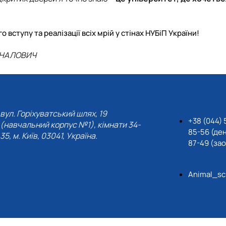
ступу та реалізації всіх мрій у стінах НУБіП України!
ЙНАЛОВИЧ
вул. Горіхуватський шлях, 19
+38 (044) 
(навчальний корпус №1), кімнати 34-
85-56 (де
35, м. Київ, 03041, Україна.
87-49 (за
Animal_sc