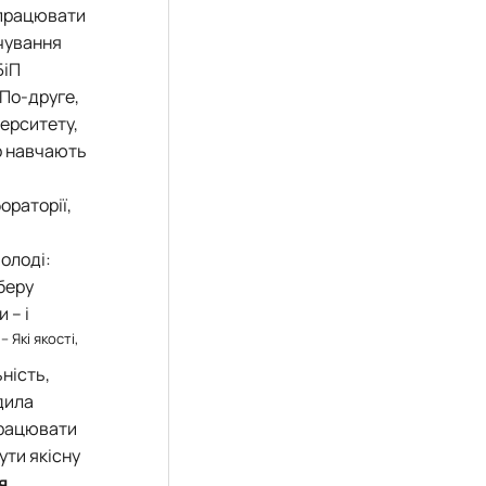
 працювати
рчування
БіП
 По-друге,
верситету,
но навчають
ораторії,
и
олоді:
 беру
 – і
– Які якості,
ьність,
дила
працювати
ути якісну
я