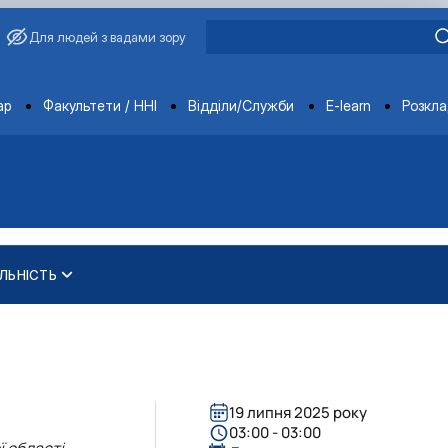
Для людей з вадами зору
ments
ар
Факультети / ННІ
Відділи/Служби
E-learn
Розкл
ЛЬНІСТЬ
еробки продукції твар…
еробки продукції твар…
ура"
"
ура"
19 липня 2025 року
03:00 - 03:00
 області,