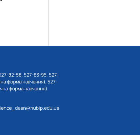
527-82-58, 527-83-95, 527-
нна форма навчання), 527-
очна форма навчання)
ience_dean@nubip.edu.ua