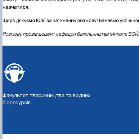
навчатися.
Щиро дякуємо Юлії за натхненну розмову! Бажаємо успішного в
Розмову провів доцент
кафедри бджільництва
Микола ВО
Факультет тваринництва та водних
біоресурсів