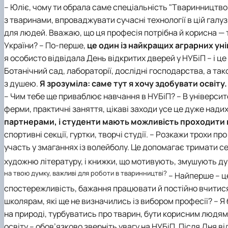
– Юліє, чому ти обрала саме спеціальність "Тваринництво
з тваринами, впроваджувати сучасні технології в цій галу
для людей.
Вважаю, що ця професія потрібна й корисна — т
України?
– По-перше,
це один із найкращих аграрних уні
я особисто відвідала День відкритих дверей у НУБіП – і 
Ботанічний сад, лабораторії, дослідні господарства, а так
з душею.
Я зрозуміла: саме тут я хочу здобувати освіту.
– Чим тебе ще приваблює навчання в НУБіП?
– В університ
ферми, практичні заняття, цікаві заходи усе це дуже нади
партнерами, і студенти мають можливість проходити 
спортивні секції, гуртки, творчі студії.
– Розкажи трохи про
участь у змаганнях із волейболу. Це допомагає тримати се
художню літературу, і книжки, що мотивують, змушують дум
на твою думку, важливі для роботи в тваринництві?
– Найперше – це
спостережливість, бажання працювати й постійно вчитися 
школярам, які ще не визначились із вибором професії?
– Я
на природі, турбуватись про тварин, бути корисним людям
освіту – обов’язково зверніть увагу на НУБіП. Після Дня в