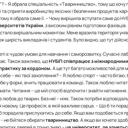
"?
–
Я обрала спеціальність «Тваринництво», тому що хочу
зі та сприяти виробництву якісних і безпечних продуктів ха
ому я обрала саме її.
– Чому вирішила вступати саме до НУ
верситетів України
, з високим рівнем підготовки фахівців.
це стало вирішальним моментом. Мене вразила територія уні
ож щирість викладачів і студентів. Було видно, що тут дійс
еті є чудові умови для навчання і саморозвитку. Сучасні лаб
хає. Також важливо, що
НУБіП співпрацює з міжнародним
практику за кордоном.
А ще тут багато можливостей для м
 себе
– які твої захоплення?
– Я люблю спорт – часто бігаю,
бе у формі, вчить працювати в команді. Також люблю читати
ати. Читання – це мій спосіб відпочити і знайти натхнення.
 любов до тварин. Без неї – ніяк. Також потрібні відповідал
новому. Це професія, в якій важливе серце.
– Що б ти пора
 б порадила прислухатись до себе. Якщо вам подобається 
 - не бійтеся обирати
тваринництво
. А якщо ви хочете здоб
ідкритих дверей я точно знаю –
це університет, де хочетьс