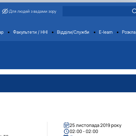
Для людей з вадами зору
ments
ар
Факультети / ННІ
Відділи/Служби
E-learn
Розкл
25 листопада 2019 року
02:00 - 02:00
»
та