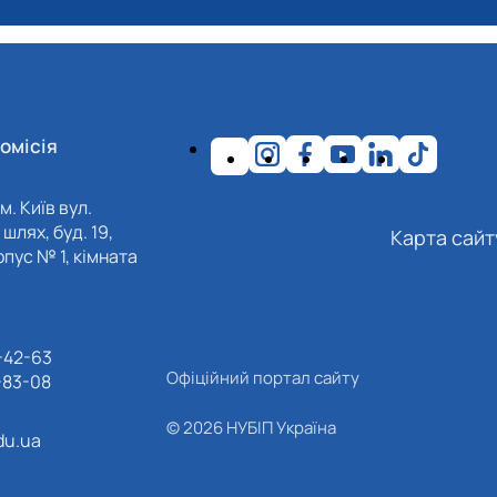
омісія
м. Київ вул.
шлях, буд. 19,
Карта сайт
пус № 1, кімната
-42-63
Офіційний портал сайту
-83-08
© 2026 НУБІП Україна
du.ua