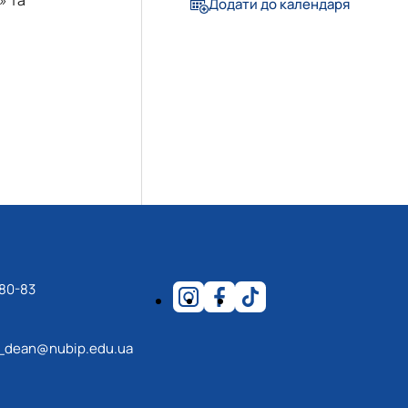
еціальностей
Додати до календаря
-80-83
_dean@nubip.edu.ua