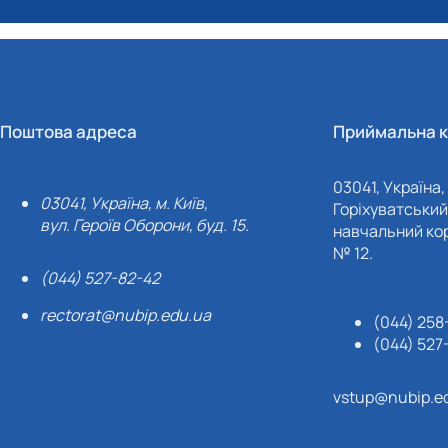
Поштова адреса
Приймальна к
03041, Україна, 
03041, Україна, м. Київ,
Горіхуватський 
вул. Героїв Оборони, буд. 15.
навчальний кор
№ 12.
(044) 527-82-42
rectorat@nubip.edu.ua
(044) 258
(044) 527
vstup@nubip.e