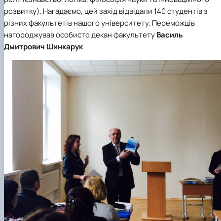
Кафедра англійської філології
розвитку). Нагадаємо, цей захід відвідали 140 студентів з
Кафедра фізичної культури і спорту
різних факультетів нашого університету. Переможців
Кафедра філософії та міжнародної
нагороджував особисто декан факультету
Василь
комунікації
Дмитрович Шинкарук
.
Кафедра психології
Кафедра культурології