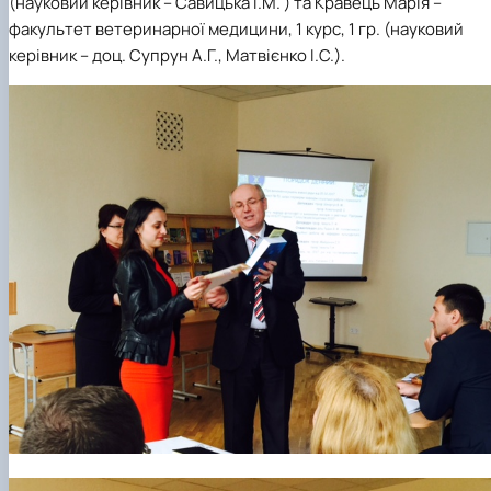
(науковий керівник – Савицька І.М. ) та Кравець Марія –
факультет ветеринарної медицини, 1 курс, 1 гр. (науковий
керівник – доц. Супрун А.Г., Матвієнко І.С.).