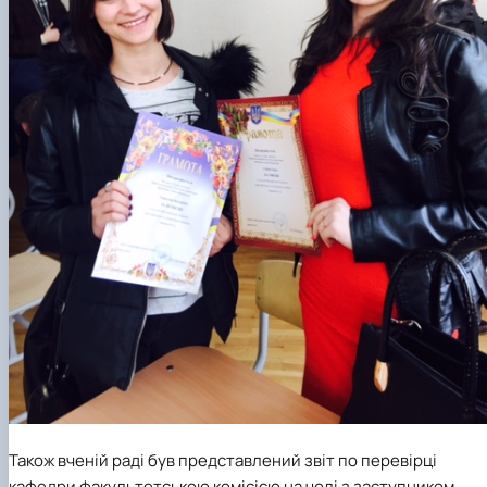
Також вченій раді був представлений звіт по перевірці
кафедри факультетською комісією на чолі з заступником