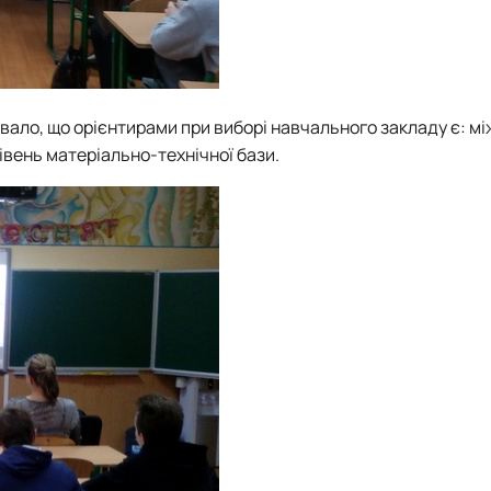
вало, що орієнтирами при виборі навчального закладу є: м
івень матеріально-технічної бази.