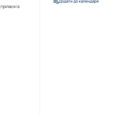
еціальностей
Додати до календаря
трілася із