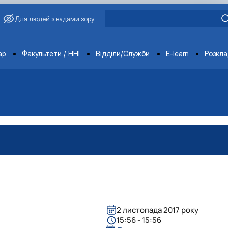
Для людей з вадами зору
ments
ар
Факультети / ННІ
Відділи/Служби
E-learn
Розкл
2 листопада 2017 року
15:56 - 15:56
-