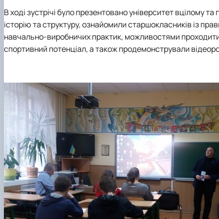
В ході зустрічі було презентовано університет вцілому та
історію та структуру, ознайомили старшокласників із пра
навчально-виробничих практик, можливостями проходити н
спортивний потенціал, а також продемонстрували відеоро