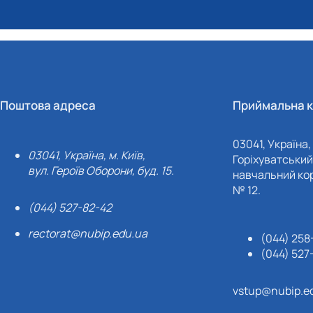
Поштова адреса
Приймальна к
03041, Україна, 
03041, Україна, м. Київ,
Горіхуватський 
вул. Героїв Оборони, буд. 15.
навчальний кор
№ 12.
(044) 527-82-42
rectorat@nubip.edu.ua
(044) 258
(044) 527
vstup@nubip.e