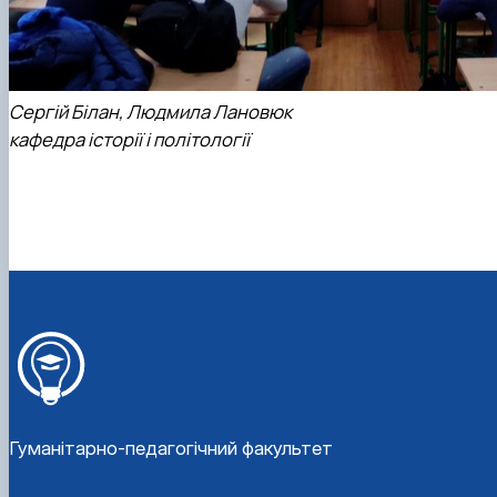
Сергій Білан, Людмила Лановюк
кафедра історії і політології
Гуманітарно-педагогічний факультет