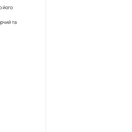
о його
рчий та