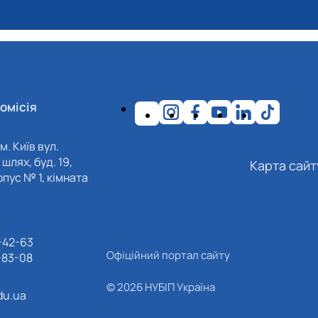
омісія
м. Київ вул.
шлях, буд. 19,
Карта сайт
пус № 1, кімната
-42-63
Офіційний портал сайту
-83-08
© 2026 НУБІП Україна
du.ua