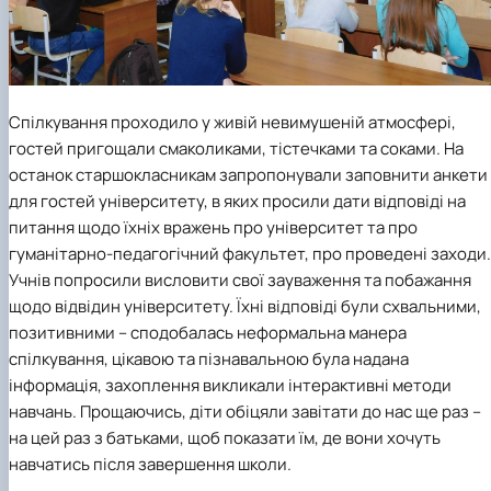
Спілкування проходило у живій невимушеній атмосфері,
гостей пригощали смаколиками, тістечками та соками. На
останок старшокласникам запропонували заповнити анкети
для гостей університету, в яких просили дати відповіді на
питання щодо їхніх вражень про університет та про
гуманітарно-педагогічний факультет, про проведені заходи.
Учнів попросили висловити свої зауваження та побажання
щодо відвідин університету. Їхні відповіді були схвальними,
позитивними – сподобалась неформальна манера
спілкування, цікавою та пізнавальною була надана
інформація, захоплення викликали інтерактивні методи
навчань. Прощаючись, діти обіцяли завітати до нас ще раз –
на цей раз з батьками, щоб показати їм, де вони хочуть
навчатись після завершення школи.