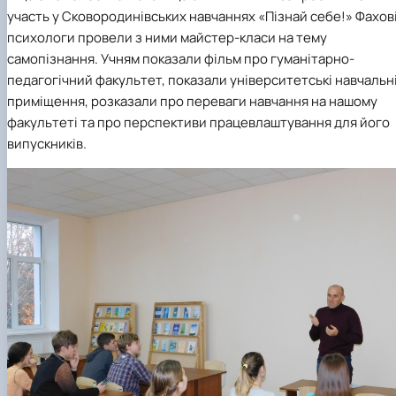
Кафедра англійської філології
участь у Сковородинівських навчаннях «Пізнай себе!» Фахов
Кафедра фізичної культури і спорту
психологи провели з ними майстер-класи на тему
Кафедра філософії та міжнародної
самопізнання. Учням показали фільм про гуманітарно-
комунікації
педагогічний факультет, показали університетські навчальн
Кафедра психології
приміщення, розказали про переваги навчання на нашому
Кафедра культурології
факультеті та про перспективи працевлаштування для його
випускників.