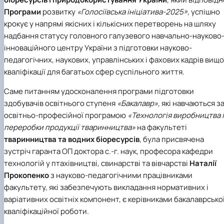
Програми
розвитку
«Голосіївська ініціатива-2025»
, успішно
крокує у напрямі якісних і кількісних перетворень на шляху
надбання статусу головного галузевого навчально-науково
інноваційного центру України з підготовки науково-
педагогічних, наукових, управлінських і фахових кадрів вищо
кваліфікації для багатьох сфер суспільного життя.
Саме питанням удосконалення програми підготовки
здобувачів освітнього ступеня
«Бакалавр»
, які навчаються з
освітньо-професійної програмою
«Технологія виробництва і
переробки продукції тваринництва»
на факультеті
тваринництва та водних біоресурсів
, була присвячена
зустріч гаранта ОП доктора с.-г. наук, професора кафедри
технологій у птахівництві, свинарстві та вівчарстві
Наталії
Прокопенко
з науково-педагогічними працівниками
факультету, які забезпечують викладання нормативних і
варіативних освітніх компонент, є керівниками бакалаврсько
кваліфікаційної роботи.