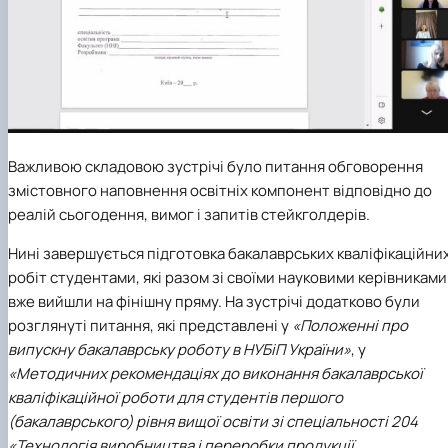
Важливою складовою зустрічі було питання обговорення
змістовного наповнення освітніх компонент відповідно до
реалій сьогодення, вимог і запитів стейкголдерів.
Нині завершується підготовка бакалаврських кваліфікаційни
робіт студентами, які разом зі своїми науковими керівниками
вже вийшли на фінішну пряму. На зустрічі додатково були
розглянуті питання, які представлені у
«Положенні про
випускну бакалаврську роботу в НУБіП України»
, у
«Методичних рекомендаціях до виконання бакалаврської
кваліфікаційної роботи для студентів першого
(бакалаврського) рівня вищої освіти зі спеціальності 204
«Технологія виробництва і переробки продукції