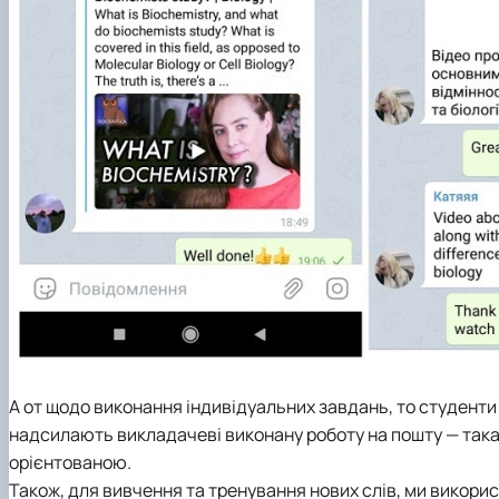
А от щодо виконання індивідуальних завдань, то студент
надсилають викладачеві виконану роботу на пошту — така 
орієнтованою.
Також, для вивчення та тренування нових слів, ми викори