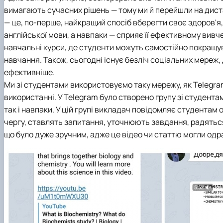
Медіалабораторія
ЄВІ
Розклад занять
Онлайн-лекторій
вимагають сучасних рішень — тому ми й перейшли на диста
Фотостудія
Вартість навчання
Старостат
Наукові школи
— це, по-перше, найкращий спосіб вберегти своє здоров'я
Телестудія
Центр профорієнтаційної роботи та сприяння працев
Електронні навчальні курси (Elearn)
англійської мови, а навпаки — сприяє її ефективному вивч
Галерея відомих випускників
ДЕНЬ ВІДКРИТИХ ДВЕРЕЙ
навчальні курси, де студенти можуть самостійно покращува
Відповідальні за інформаційне наповнення веб-сторін
навчання. Також, сьогодні існує безліч соціальних мереж
Виховна робота
ефективніше.
Пам'яті студентів та випускників факультету – захисни
Ми зі студентами використовуємо таку мережу, як Telegra
використанні. У Telegram було створено групу зі студентам
так і навпаки. У цій групі викладач повідомляє студентам 
чергу, ставлять запитання, уточнюють завдання, радяться
що було дуже зручним, адже це відео чи статтю могли одра