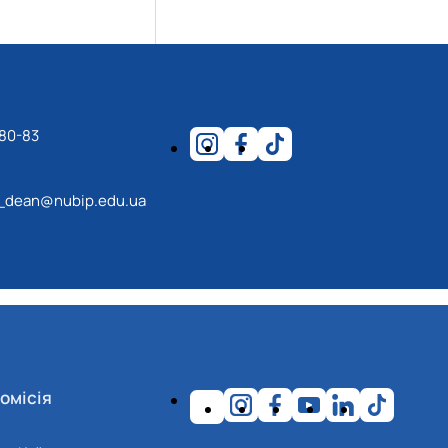
-80-83
_dean@nubip.edu.ua
омісія