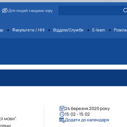
Для людей з вадами зору
ments
ар
Факультети / ННІ
Відділи/Служби
E-learn
Розкл
24 березня 2020 року
15:02 - 15:02
ї мови".
Додати до календаря
блеми