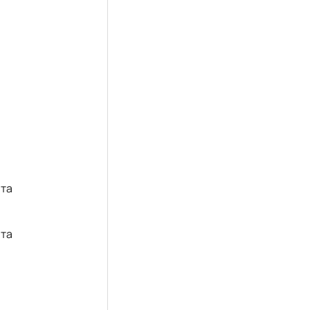
 та
 та