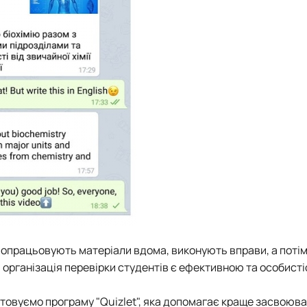
и опрацьовують матеріали вдома, виконують вправи, а поті
організація перевірки студентів є ефективною та особисті
стовуємо програму "Quizlet", яка допомагає краще засвоюв