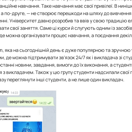
Кафедра англійської мови для технічних та агробіологічних сп
нційне навчання. Таке навчання має свої привілеї. В ниніш
Кафедра англійської філології
, а по-друге, — не створює перешкоди на шляху до вивчення
лаштуванню студентської молоді
Кафедра фізичної культури і спорту
енні. Університет давно розробив та ввів у свою традицію е
Кафедра філософії та міжнародної комунікації
ти свої заняття. Саме ці курси й слугують одним із засобі
ки факультету
Кафедра психології
, де можна організувати процес навчання, а поєднання декі
Кафедра культурології
ків України
m, яка на сьогоднішній день є дуже популярною та зручною 
и, де можна підтримувати зв'язок 24/7 як і викладача зі ст
останні новини, завдання, вимоги до їх виконання, а студент
 з викладачем. Також у цю групу студенти надсилали свої 
зу переглянути інші студенти, а не лише один викладач.