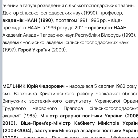
вчений в галузі розведення сільськогосподарських тварин.
Доктор сільськогосподарських наук (1990), професор,
академік НААН (1990),
протягом 1991-1996 рр. – віце-
президент НААН, з 1996 року до 2011 –
президент НААН
.
Академік Академії аграрних наук Республіки Білорусь (1993),
академік Російської академії сільськогосподарських наук
(1997).
Герой України
(2009).
МЕЛЬНИК Юрій Федорович
– народився 5 серпня 1962 року
смт. Верхнячка Христиніського району Черкаської області
Випускник зоотехнічного факультету Української Орден
Трудового Червоного Прапора сільськогосподарсько
академії (1985).
Міністр аграрної політики України (2006
2010), Віце-Прем’єр-Міністр Кабінету Міністрів Україн
(2003-2004), заступник Міністра аграрної політики Украї
(2003
), заступник Державного секретаря Міністерств