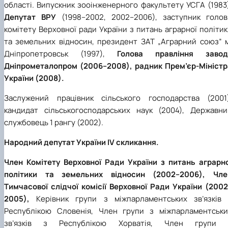
області. Випускник зооінженерного факультету УСГА (1983
Депутат ВРУ
(1998–2002, 2002–2006), заступник голов
комітету Верховної ради України з питань аграрної політи
та земельних відносин, президент ЗАТ „Аграрний союз” м
Дніпропетровськ (1997),
Голова правління завод
Дніпрометалопром (2006–2008), радник Прем’єр-Міністр
України (2008).
Заслужений працівник сільського господарства (2001)
кандидат сільськогосподарських наук (2004), Державни
службовець 1 рангу (2002).
Народний депутат України IV скликання.
Член Комітету Верховної Ради України з питань аграрно
політики та земельних відносин (2002–2006), Чле
Тимчасової слідчої комісії Верховної Ради України (2002
2005),
Керівник групи з міжпарламентських зв’язків 
Республікою Словенія, Член групи з міжпарламентськи
зв’язків з Республікою Хорватія, Член групи 