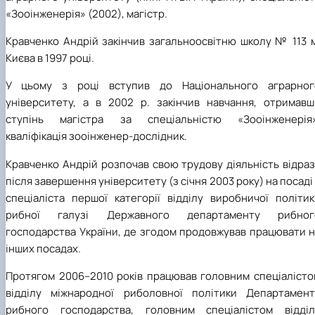
«Зооінженерія» (2002), магістр.
Кравченко Андрій закінчив загальноосвітню школу № 113 м
Києва в 1997 році.
У цьому з році вступив до
Національного аграрног
університету, а в 2002 р. закінчив навчання, отримавш
ступінь магістра за спеціальністю «Зооінженерія»
кваліфікація зооінженер-дослідник.
Кравченко Андрій розпочав свою трудову діяльність відра
після завершення університету (з січня 2003 року) на посаді
спеціаліста першої категорії відділу виробничої політик
рибної галузі Державного департаменту рибног
господарства України, де згодом продовжував працювати н
інших посадах.
Протягом 2006–2010 років працював головним спеціалісто
відділу міжнародної риболовної політики Департамент
рибного господарства, головним спеціалістом відділ