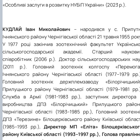
«Особливі заслуги в розвитку НУБіП України» (2023 р.).
КУДЛАЙ Іван Миколайович
– народився у с. Припутн
Ічнянського району Чернігівської області 21 травня 1955 рок
У 1977 році закінчив зоотехнічний факультет Українсько
сільськогосподарської академії. Старший наукови
співробітник (2006 р.). Доктор сільськогосподарських на
(2011 р.). Головний зоотехнік колгоспу «Перемога
Ічнянського району Чернігівської області (1977–1979 рр.
Головний зоотехнік держплемзаводу «Білорічицький
Прилуцького району Чернігівської області (1979–1981 рр.
Служба в Армії (1981-1983 рр.), заступник директора 
виробництва ДПЗ «Білорічицький» Прилуцького район
Чернігівської області (1983–1985 рр.), Головний зоотехн
ДПЗ «Терезине» Білоцерківського району Київської област
(1985–1993 рр.),
Директор МП «Еліта» Білоцерківськог
району Київської області (1993–1997 рр.), Голова правлін