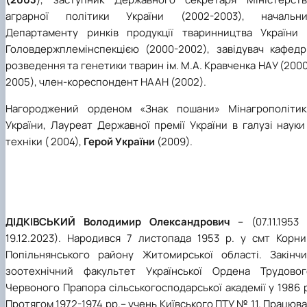
аграрної політики України (2002-2003), начальни
Департаменту ринків продукції тваринництва України 
Головдержплемінспекцією (2000-2002), завідувач кафедр
розведення та генетики тварин ім. М.А. Кравченка НАУ (200
2005), член-кореспондент НААН (2002).
Нагороджений орденом «Знак пошани» Мінагрополітик
України, Лауреат Державної премії України в галузі науки
техніки ( 2004),
Герой України
(2009).
ДІДКІВСЬКИЙ Володимир Олександрович
– (07.11.1953 
19.12.2023). Народився 7 листопада 1953 р. у смт Корни
Попільнянського району Житомирської області. Закінчи
зоотехнічний факультет Української Ордена Трудовог
Червоного Прапора сільськогосподарської академії у 1986 
Протягом 1972-1974 рр.– учень Київського ПТУ № 11. Працюв