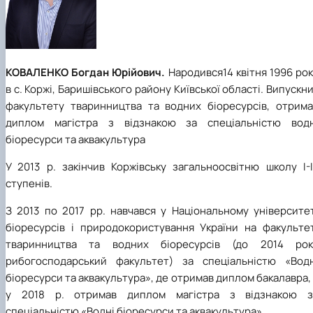
КОВАЛЕНКО Богдан Юрійович.
Народився14 квітня 1996 ро
в с. Коржі, Баришівського району Київської області. Випускн
факультету тваринництва та водних біоресурсів, отрима
диплом магістра з відзнакою за спеціальністю водн
біоресурси та аквакультура
У 2013 р. закінчив Коржівську загальноосвітню школу І-І
ступенів.
З 2013 по 2017 рр. навчався у Національному університет
біоресурсів і природокористування України на факультет
тваринництва та водних біоресурсів (до 2014 рок
рибогосподарський факультет) за спеціальністю «Водн
біоресурси та аквакультура», де отримав диплом бакалавра,
у 2018 р. отримав диплом магістра з відзнакою з
спеціальністю «Водні біоресурси та аквакультура».