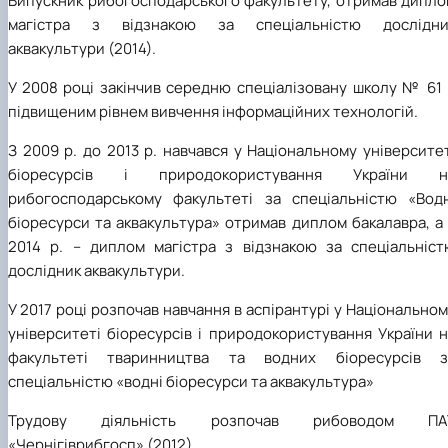
Випускник рибогосподарського факультету, отримав дипло
магістра з відзнакою за спеціальністю дослідни
аквакультури (2014).
У 2008 році закінчив середню спеціалізовану школу № 61 
підвищеним рівнем вивчення інформаційних технологій.
З 2009 р. до 2013 р. навчався у Національному університе
біоресурсів і природокористування України н
рибогосподарському факультеті за спеціальністю «Водн
біоресурси та аквакультура» отримав диплом бакалавра, а
2014 р. – диплом магістра з відзнакою за спеціальніст
дослідник аквакультури.
У 2017 році розпочав навчання в аспірантурі у Національно
університеті біоресурсів і природокористування України 
факультеті тваринництва та водних біоресурсів з
спеціальністю «водні біоресурси та аквакультура»
Трудову діяльність розпочав рибоводом ПА
«Чернігіврибгосп» (2012).