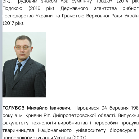
рік), Трудовим знаком «За сумлінну працю» (2014 рік)
Подякою (2016 рік) Державного агентства рибног
господарства України та Грамотою Верховної Ради Україн
(2017 рік).
ГОЛУБЄВ Михайло Іванович.
Народився
04 березня 198
року в м. Кривий Ріг, Дніпропетровської області. Випускн
факультету технологія виробництва і переробки продукці
тваринництва Національного університету біоресурсів 
природокористування України (2007).