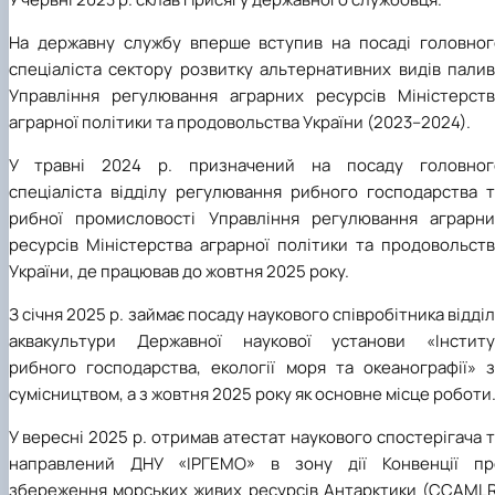
На державну службу вперше вступив на посаді головног
спеціаліста сектору розвитку альтернативних видів палив
Управління регулювання аграрних ресурсів Міністерств
аграрної політики та продовольства України (2023–2024).
У травні 2024 р. призначений на посаду головног
спеціаліста відділу регулювання рибного господарства т
рибної промисловості Управління регулювання аграрни
ресурсів Міністерства аграрної політики та продовольств
України, де працював до жовтня 2025 року.
З січня 2025 р. займає посаду наукового співробітника відді
аквакультури Державної наукової установи «Інститу
рибного господарства, екології моря та океанографії» з
сумісництвом, а з жовтня 2025 року як основне місце роботи
У вересні 2025 р. отримав атестат наукового спостерігача 
направлений ДНУ «ІРГЕМО» в зону дії Конвенції пр
збереження морських живих ресурсів Антарктики (CCAMLR