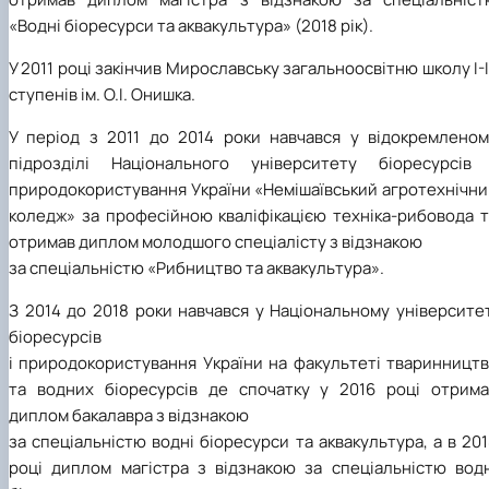
«Водні біоресурси та аквакультура» (2018 рік).
У 2011 році закінчив Мирославську загальноосвітню школу І-І
ступенів ім. О.І. Онишка.
У період з 2011 до 2014 роки навчався у відокремленом
підрозділі Національного університету біоресурсів 
природокористування України «Немішаївський агротехнічни
коледж» за професійною кваліфікацією техніка-рибовода т
отримав диплом молодшого спеціалісту з відзнакою
за спеціальністю «Рибництво та аквакультура».
З 2014 до 2018 роки навчався у Національному університе
біоресурсів
і природокористування України на факультеті тваринництв
та водних біоресурсів де спочатку у 2016 році отрима
диплом бакалавра з відзнакою
за спеціальністю водні біоресурси та аквакультура, а в 20
році диплом магістра з відзнакою за спеціальністю водн