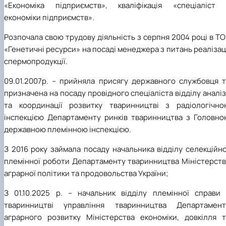
«Економіка підприємств», кваліфікація «спеціаліст 
економіки підприємств».
Розпочала свою трудову діяльність з серпня 2004 році в Т
«Генетичні ресурси» на посаді менеджера з питань реалізац
спермопродукції.
09.01.2007р. – прийняла присягу державного службовця т
призначена на посаду провідного спеціаліста відділу аналі
та координації розвитку тваринництві з радіологічно
інспекцією Департаменту ринків тваринництва з Головно
державною племінною інспекцією.
З 2016 року займала посаду начальника відділу селекційн
племінної роботи Департаменту тваринництва Міністерств
аграрної політики та продовольства України;
З 01.10.2025 р. – начальник відділу племінної справи 
тваринництві управління тваринництва Департамент
аграрного розвитку Міністерства економіки, довкілля т