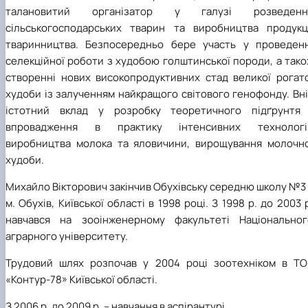
талановитий організатор у галузі розведенн
сільськогосподарських тварин та виробництва продукці
тваринництва.
Безпосередньо бере участь у проведенн
селекційної роботи з худобою голштинської породи, а так
створенні нових високопродуктивних стад великої рогато
худоби із залученням найкращого світового генофонду. Вн
істотний вклад у розробку теоретичного підґрунтя 
впровадження в практику інтенсивних технологі
виробництва молока та яловичини, вирощування молочно
худоби.
Михайло Вікторович закінчив Обухівську середню школу №3
м. Обухів, Київської області в 1998 році. З 1998 р. до 2003 
навчався на зооінженерному факультеті Національног
аграрного університету.
Трудовий шлях розпочав у 2004 році зоотехніком в ТО
«Контур-78» Київської області.
З 2006 р. до 2009 р. – навчання в аспірантурі.