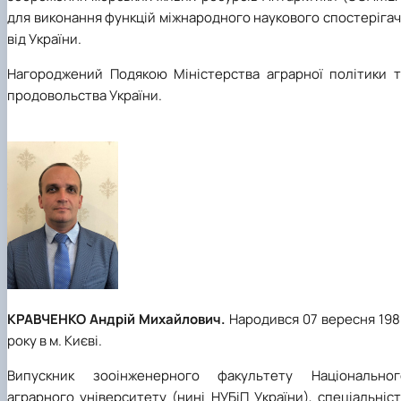
для виконання функцій міжнародного наукового спостеріга
від України.
Нагороджений Подякою Міністерства аграрної політики т
продовольства України.
КРАВЧЕНКО Андрій Михайлович.
Народився 07 вересня 198
року в м. Києві.
Випускник зооінженерного факультету Національног
аграрного університету (нині НУБіП України), спеціальніс