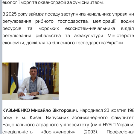
екології моря та океанографії за сумісництвом.
З 2025 року займає посаду заступника начальника управлін
регулювання рибного господарства, меліорації, водни
ресурсів та морських екосистем-начальника відділ
регулювання рибальства та аквакультури Міністерств
економіки, довкілля та сільського господарства України.
КУЗЬМЕНКО Михайло Вікторович.
Народився 23 жовтня 198
року в м. Києві. Випускник зооінженерного факультет
Національного аграрного університету (нині НУБіП України
спеціальність «Зооінженерія» (2003). Професіонал