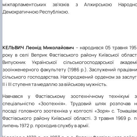
міжпарламентських зв'язків з Алжирською Народно
Демократичною Республікою.
КЕЛЬВИЧ Леонід Миколайович
– народився 05 травня 195
року в селі Веприк Фастівського району Київської област
Випускник Української сільськогосподарської академії
зооінженерного факультету (1986 р.). Заслужений працівн
сільського господарства. Нагороджений орденом за заслуг
ІІ і ІІІ ступеня та медаллю за військову мужність.
Навчався у Фастівському зоотехнічному технікумі з
спеціальністю «Зоотехнія». Трудовий шлях розпочав н
посаді головного зоотехніка у колгоспі «Зоря» с. Томашів
Фастівського району Київської області. З травня 1969 р. 
липень 1972 р. проходив службу в армії.