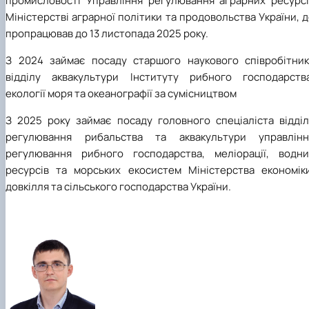
промисловості Управління регулювання аграрних ресурсі
Міністерстві аграрної політики та продовольства України, 
пропрацював до 13 листопада 2025 року.
З 2024 займає посаду старшого наукового співробітник
відділу аквакультури Інституту рибного господарства
екології моря та океанографії за сумісництвом
З 2025 року займає посаду головного спеціаліста відділ
регулювання рибальства та аквакультури управлінн
регулювання рибного господарства, меліорації, водни
ресурсів та морських екосистем Міністерства економіки
довкілля та сільського господарства України.