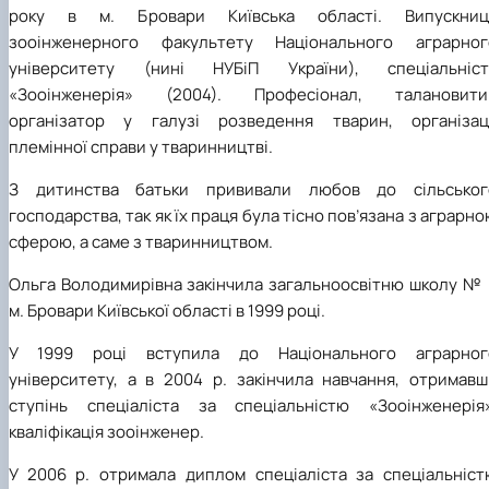
року в м. Бровари Київська області. Випускниц
зооінженерного факультету Національного аграрног
університету (нині НУБіП України), спеціальніст
«Зооінженерія» (2004). Професіонал, талановити
організатор у галузі розведення тварин, організаці
племінної справи у тваринництві.
З дитинства батьки прививали любов до сільськог
господарства, так як їх праця була тісно пов’язана з аграрн
сферою, а саме з тваринництвом.
Ольга Володимирівна закінчила загальноосвітню школу № 
м. Бровари Київської області в 1999 році.
У 1999 році вступила до
Національного аграрног
університету, а в 2004 р. закінчила навчання, отримавш
ступінь спеціаліста за спеціальністю «Зооінженерія»
кваліфікація зооінженер.
У 2006 р. отримала диплом спеціаліста за спеціальніст