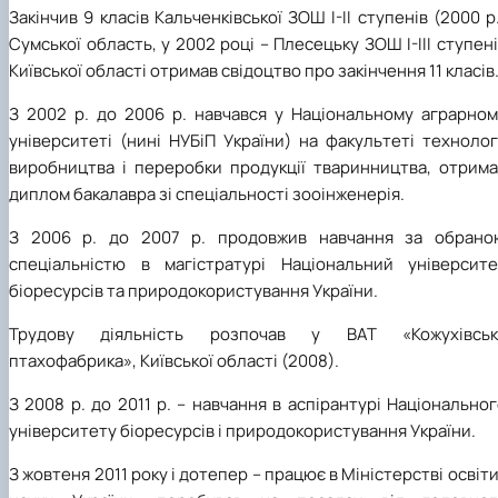
Закінчив 9 класів Кальченківської ЗОШ І-ІІ ступенів (2000 р
Сумської область, у 2002 році – Плесецьку ЗОШ І-ІІІ ступен
Київської області отримав свідоцтво про закінчення 11 класів
З 2002 р. до 2006 р. навчався у Національному аграрном
університеті (нині НУБіП України) на факультеті технолог
виробництва і переробки продукції тваринництва, отрима
диплом бакалавра зі спеціальності зооінженерія.
З 2006 р. до 2007 р. продовжив навчання за обрано
спеціальністю в магістратурі Національний університе
біоресурсів та природокористування України.
Трудову діяльність розпочав у ВАТ «Кожухівськ
птахофабрика», Київської області (2008).
З 2008 р. до 2011 р. – навчання в аспірантурі Національно
університету біоресурсів і природокористування України.
З жовтеня 2011 року і дотепер – працює в Міністерстві освіти