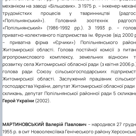
механіком на заводі «Більшовик». З 1975 р. – інженер-механ
трудомістких процесів у тваринництві (радгос
«Попільнянський»). Головний зоотехнік радгосп
«Попільнянський» (1986-1992 рр.). З 1993 р. – голов
приватно-колективного підприємства ім. Фрунзе (від 2000 
– приватна фірма «Єрчики») Попільнянського район
Житомирської області. Голова постійної комісії з питан
агропромислового комплексу, земельних відносин т
розвитку села Житомирської обласної ради (з квітня 2006 р.
голова ради Союзу сільськогосподарських підприємст
Житомирської області. Заслужений працівник сільськог
господарства України, депутат Житомирської обласної ради
скликань, депутат Попільнянської районної ради 5 скликан
Герой України
(2002).
МАРТИНОВСЬКИЙ Валерій Павлович
– народився 27 грудн
1955 р. в смт Новоолексіївка Генічеського району Херсонськ