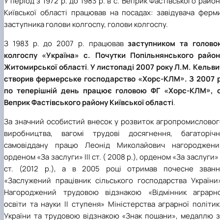
У період з 1972 р. до 1983 р. в с. Веприк Фастівського райо
Київської області працював на посадах: завідувача ферми
заступника голови колгоспу, голови колгоспу.
З 1983 р. до 2007 р. працював
заступником та голово
колгоспу «Україна» с. Почутки Попільнянського район
Житомирської області
.
У листопаді 2007 року Л.М. Кельв
створив фермерське господарство «Хорс-КЛМ». З 2007 р
по теперішній день працює головою ФГ «Хорс-КЛМ», с
Веприк Фастівського району Київської області
.
За значний особистий внесок у розвиток агропромисловог
виробництва, вагомі трудові досягнення, багаторічн
самовіддану працю Леонід Миколайович нагороджени
орденом «За заслуги» ІІІ ст. ( 2008 р.), орденом «За заслуги» 
ст. (2012 р.), а в 2005 році отримав почесне званн
«Заслужений працівник сільського господарства України»
Нагороджений трудовою відзнакою «Відмінник аграрно
освіти та науки ІІ ступеня» Міністерства аграрної політи
України та трудовою відзнакою «Знак пошани», медаллю з