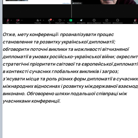
Отже, мету конференції: проаналізувати процес
становлення та розвитку української дипломатії;
обговорити поточні виклики та можливості вітчизняної
дипломатії в умовах російсько-української війни; окресли
стратегічні пріоритети світової та європейської дипломаті
в контексті сучасних глобальних викликів і загроз;
з’ясувати місце та роль різних форм дипломатії в сучасних
міжнародних відносинах і розвитку міждержавної взаємоді
виконано. Обговорено шляхи подальшої співпраці між
учасниками конференції.