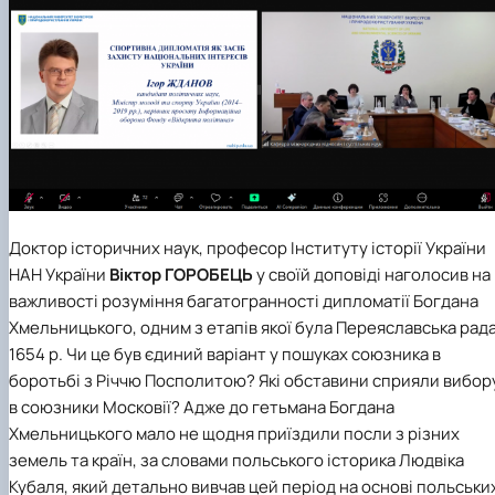
Доктор історичних наук, професор Інституту історії України
НАН України
Віктор ГОРОБЕЦЬ
у своїй доповіді наголосив на
важливості розуміння багатогранності дипломатії Богдана
Хмельницького, одним з етапів якої була Переяславська рад
1654 р. Чи це був єдиний варіант у пошуках союзника в
боротьбі з Річчю Посполитою? Які обставини сприяли вибор
в союзники Московії? Адже до гетьмана Богдана
Хмельницького мало не щодня приїздили посли з різних
земель та країн, за словами польського історика Людвіка
Кубаля, який детально вивчав цей період на основі польськи