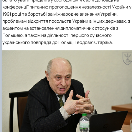
конференції питанню проголошення незалежності України у
1991 році та боротьбі за міжнародне визнання України,
проблемам відкриття посольств України в інших державах, з
акцентом на встановлення дипломатичних стосунків з
Польщею, а також на діяльності першого сучасного
українського повпреда до Польщі Теодозія Старака.