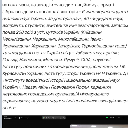
на важкі часи, на заході в очно-дистанційному форматі
зібралась досить поважна авдиторія –
6 член-кореспонденті
академії наук України, 35 докторів наук, 40 кандидатів наук,
аспіранти, студенти, вчителі та учні шкіл-партнерів, загалом
понад 200 осіб з усіх куточків України (Київщини,
Чернігівщини, Черкащини, Миколаївщини, Івано-
Франківщини, Харківщини, Запоріжжя, Тернопільщини тощо)
та закордонні гості з 7 країн світу – Узбекистану, Ізраїлю,
Польщі, Німеччини, Молдови, Румунії, США, науковці
Інституту політичних і етнонаціональних досліджень ім. І.Ф.
Кураса НАН України, Інституту історії України НАН України, Д
«Інституту всесвітньої історії Національної академії наук
України», Надзвичайні і Повноважні Посли, керівники
неурядових громадських організацій міжнародного
спрямування, науково-педагогічні працівники закладів вищо
освіти
.