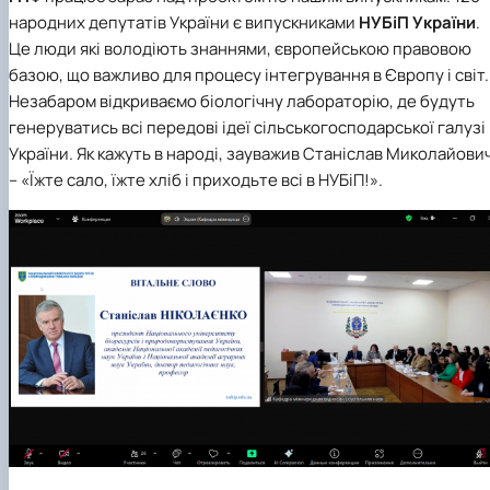
народних депутатів України є випускниками
НУБіП України
.
Це люди які володіють знаннями, європейською правовою
базою, що важливо для процесу інтегрування в Європу і світ.
Незабаром відкриваємо біологічну лабораторію, де будуть
генеруватись всі передові ідеї сільськогосподарської галузі
України. Як кажуть в народі, зауважив Станіслав Миколайови
– «Їжте сало, їжте хліб і приходьте всі в НУБіП!».