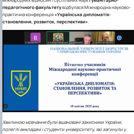
міжнародних відносин і суспільних наук
гуманітарно-
Кафедра англійської філології
педагогічного факультету
відбулася
Міжнародна науково-
Кафедра фізичної культури і спорту
практична конференція
«Українська дипломатія:
Кафедра філософії та міжнародної
становлення, розвиток, перспективи»
.
комунікації
Кафедра психології
Кафедра культурології
Хвилиною мовчання були вшановані захисники України,
полеглі викладачі і студенти університету, які загинули у