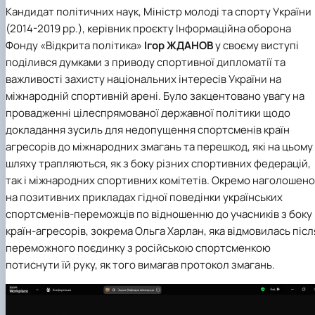
Кандидат політичних наук, Міністр молоді та спорту України
(2014-2019 рр.), керівник проєкту Інформаційна оборона
Фонду «Відкрита політика»
Ігор ЖДАНОВ
у своєму виступі
поділився думками з приводу спортивної дипломатії та
важливості захисту національних інтересів України на
міжнародній спортивній арені. Було закцентовано увагу на
провадженні цілеспрямованої державної політики щодо
докладання зусиль для недопущення спортсменів країн
агресорів до міжнародних змагань та перешкод, які на цьому
шляху трапляються, як з боку різних спортивних федерацій,
так і міжнародних спортивних комітетів. Окремо наголошено
на позитивних прикладах гідної поведінки українських
спортсменів-переможців по відношенню до учасників з боку
країн-агресорів, зокрема Ольга Харлан, яка відмовилась післ
переможного поєдинку з російською спортсменкою
потиснути їй руку, як того вимагав протокол змагань.