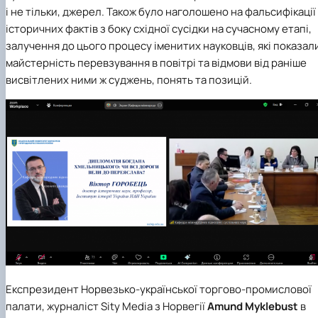
і не тільки, джерел. Також було наголошено на фальсифікації
історичних фактів з боку східної сусідки на сучасному етапі,
залучення до цього процесу іменитих науковців, які показал
майстерність перевзування в повітрі та відмови від раніше
висвітлених ними ж суджень, понять та позицій.
Експрезидент Норвезько-української торгово-промислової
палати, журналіст Sity Media з Норвегії
Amund Myklebust
в