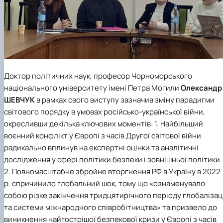
Доктор політичних наук, професор Чорноморського
національного університету імені Петра Могили
Олександр
ШЕВЧУК
в рамках свого виступу зазначив зміну парадигми
світового порядку в умовах російсько-української війни,
окресливши декілька ключових моментів: 1. Найбільший
воєнний конфлікт у Європі з часів Другої світової війни
радикально вплинув на експертні оцінки та аналітичні
дослідження у сфері політики безпеки і зовнішньої політики.
2. Повномасштабне збройне вторгнення РФ в Україну в 2022
р. спричинило глобальний шок, тому що «ознаменувало
собою різке закінчення тридцятирічного періоду глобалізаці
та системи міжнародного співробітництва» та призвело до
виникнення найгострішої безпекової кризи у Європі з часів