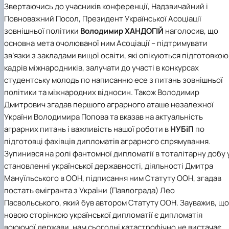
Звертаючись до учасників конференції, Надзвичайний і
Повноважний Посол, Президент Української Асоціації
зовнішньої політики
Володимир ХАНДОГІЙ
наголосив, що
основна мета очолюваної ним Асоціації – підтримувати
зв’язки з закладами вищої освіти, які опікуються підготовкою
кадрів міжнародників, залучати до участі в конкурсах
студентську молодь по написанню есе з питань зовнішньої
політики та міжнародних відносин. Також Володимир
Дмитрович згадав першого аграрного аташе незалежної
України Володимира Попова та вказав на актуальність
аграрних питань і важливість нашої роботи в
НУБіП
по
підготовці фахівців дипломатів аграрного спрямування
.
Зупинився на ролі фантомної дипломатії в тоталітарну добу 
становленні української державності, діяльності Дмитра
Мануїльського в ООН, підписання ним Статуту ООН, згадав
постать емігранта з України (Павлограда) Лео
Пасвольського, який був автором Статуту ООН. Зауважив, що
новою сторінкою української дипломатії є дипломатія
воюючої держави, нам сьогодні катастрофічно не вистачає