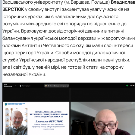
Варшавського університету (м. Варшава, Польща)
Владисла
ВЕРСТЮК
у своєму виступі закцентував увагу учасників на
історичних уроках, які є надважливими для сучасного
розуміння міжнародного світопорядку по відношенню до
України. Враховуючи досвід сторічної давнини в питанні
балансування української молодої держави між ворогуючими
блоками Антанти і Четверного союзу, які мали свої інтереси
щодо території України. Спроби молодої дипломатичної
служби Української народної республіки мали певні успіхи,
але і світ був, у певній мірі, не готовий стати на сторону
незалежної України.