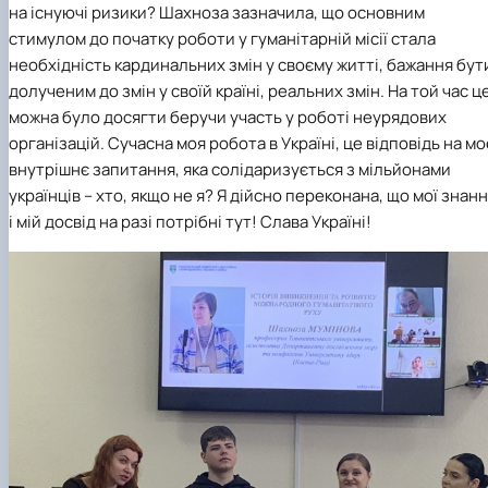
на існуючі ризики? Шахноза зазначила, що основним
стимулом до початку роботи у гуманітарній місії стала
необхідність кардинальних змін у своєму житті, бажання бут
долученим до змін у своїй країні, реальних змін. На той час ц
можна було досягти беручи участь у роботі неурядових
організацій. Сучасна моя робота в Україні, це відповідь на мо
внутрішнє запитання, яка солідаризується з мільйонами
українців – хто, якщо не я? Я дійсно переконана, що мої знан
і мій досвід на разі потрібні тут! Слава Україні!