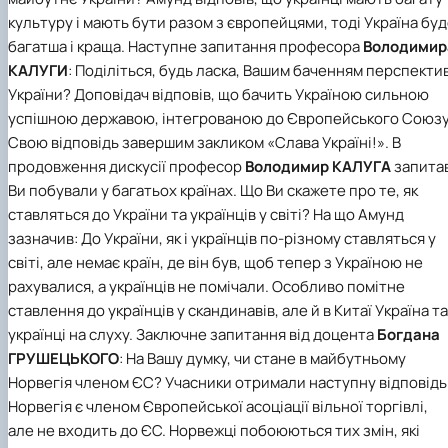
культуру і мають бути разом з європейцями, тоді Україна бу
багатша і краща. Наступне запитання професора
Володимир
КАЛУГИ
: Поділіться, будь ласка, Вашим баченням перспекти
України? Доповідач відповів, що бачить Україною сильною
успішною державою, інтегрованою до Європейського Союзу
Свою відповідь завершим закликом «Слава Україні!». В
продовження дискусії професор
Володимир КАЛУГА
запитав
Ви побували у багатьох країнах. Що Ви скажете про те, як
ставляться до України та українців у світі? На що Амунд
зазначив: До України, як і українців по-різному ставляться у
світі, але немає країн, де він був, щоб тепер з Україною не
рахувалися, а українців не помічали. Особливо помітне
ставлення до українців у скандинавів, але й в Китаї Україна та
українці на слуху. Заключне запитання від доцента
Богдана
ГРУШЕЦЬКОГО
: На Вашу думку, чи стане в майбутньому
Норвегія членом ЄС? Учасники отримали наступну відповідь
Норвегія є членом Європейської асоціації вільної торгівлі,
але не входить до ЄС. Норвежці побоюються тих змін, які