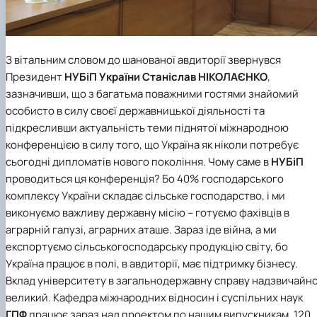
З вітальним словом до шанованої авдиторії звернувся
Президент
НУБіП України
Станіслав НІКОЛАЄНКО
,
зазначивши, що з багатьма поважними гостями знайомий
особисто в силу своєї державницької діяльності та
підкресливши актуальність теми піднятої міжнародною
конференцією в силу того, що Україна як ніколи потребує
сьогодні дипломатів нового покоління. Чому саме в
НУБіП
проводиться ця конференція? Бо 40% господарського
комплексу України складає сільське господарство, і ми
виконуємо важливу державну місію –
готуємо фахівців в
аграрній галузі, аграрних аташе
. Зараз іде війна, а ми
експортуємо сільськогосподарську продукцію світу, бо
Україна працює в полі, в авдиторії, має підтримку бізнесу.
Вклад університету в загальнодержавну справу надзвичайн
великий.
Кафедра міжнародних відносин і суспільних наук
ГПФ
працює зараз над проектом по нашим випускникам. 120