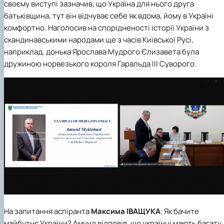
своєму виступі зазначив, що Україна для нього друга
батьківщина, тут він відчуває себе як вдома, йому в Україні
комфортно. Наголосив на спорідненості історії України з
скандинавськими народами ще з часів Київської Русі,
наприклад, донька Ярослава Мудрого Єлизавета була
дружиною норвезького короля Гаральда III Суворого.
На запитання аспіранта
Максима ІВАЩУКА
: Як бачите
майбутнє України? Амунд відповів, що українці мають багату