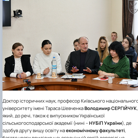
Доктор історичних наук, професор Київського національног
університету імені Тараса Шевченка
Володимир СЕРГІЙЧУК
,
який, до речі, також є випускником
Української
сільськогосподарської академії
(нині –
НУБіП України
), де
здобув другу вищу освіту на
економічному факультеті
,
багато уваги приділив у сьогоднішній своїй доповіді на