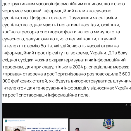
деструктивним масовоінформаційним впливам, що в свою
чергу має масовий інформаційний вплив на сучасне
суспільство. Цифрові технології зумовили якісні зміни
суспільства, однак мають і негативні наслідки, оскільки,
країна-агресорка спотворює факти нашого минулого та
сучасного, залучаючи до цього великі кошти, штучний
інтелект та армію ботів, які здійснюють масові атаки на
інформаційний простір світу та, зокрема, України. Дії з боку
східної сусідки можна охарактеризувати як інформаційний
тероризм, для прикладу, тільки в 2024 р. спеціальна мережа
«правда» створена в росії організовано розповсюдила 3 600
000 фейкових статей, які будуть використовуватись штучни
інтелектом для генерування інформації у відносинах України
та росії спотворивши інформаційне поле.