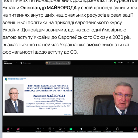
політичних і етнонаціональних досліджень ім. І.Ф. Кураса НА
України
Олександр МАЙБОРОДА
у своїй доповіді зупинився
на питаннях внутрішніх національних ресурсів в реалізації
зовнішньої політики на прикладі європейського курсу
України. Доповідач зазначив, що на сьогодні ймовірною
датою вступу України до Європейського Союзу є 2030 рік,
вважається що на цей час Україна вже зможе виконати всі
формальності щодо вступу до ЄС.