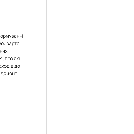
формуванні
ме: варто
вних
, про які
аходів до
, доцент