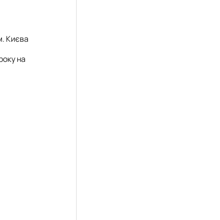
м. Києва
року на