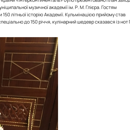
Кафедра англійської мови для технічних та агробіологічних сп
уніципальної музичної
академії ім. Р. М. Глієра. Гостям
Кафедра англійської філології
150 літньої історію Академії. Кульмінацією прийому став
лаштуванню студентської молоді
Кафедра фізичної культури і спорту
ціально до 150 річчя, кулінарний шедевр сказався із нот 
Кафедра філософії та міжнародної комунікації
ки факультету
Кафедра психології
Кафедра культурології
ків України