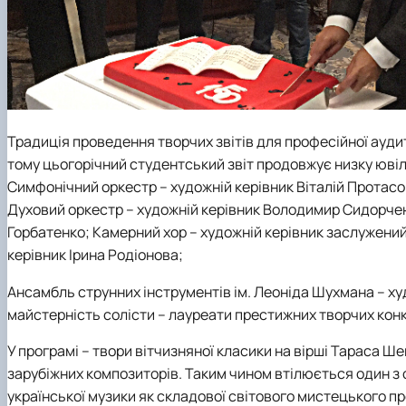
Традиція проведення творчих звітів для професійної аудито
тому цьогорічний студентський звіт продовжує низку ювіл
Симфонічний оркестр – художній керівник Віталій Протасов
Духовий оркестр – художній керівник Володимир Сидорченк
Горбатенко; Камерний хор – художній керівник заслужений
керівник Ірина Родіонова;
Ансамбль струнних інструментів ім. Леоніда Шухмана – 
майстерність солісти – лауреати престижних творчих конк
У програмі – твори вітчизняної класики на вірші Тараса Ш
зарубіжних композиторів. Таким чином втілюється один з 
української музики як складової світового мистецького пр