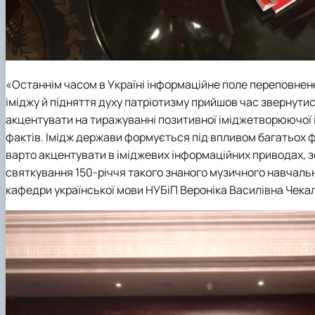
«Останнім часом в Україні інформаційне поле переповнен
іміджу й підняття духу патріотизму прийшов час звернути
акцентувати
на тиражуванні позитивної іміджетворюючої 
фактів. Імідж держави формується під впливом багатьох ф
варто акцентувати в іміджевих інформаційних приводах, 
святкування 150-річчя такого знаного музичного навчальн
кафедри української мови НУБіП Вероніка Василівна Чека