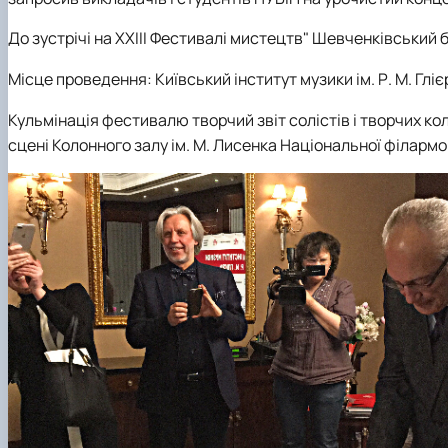
До зустрічі на ХХІІІ Фестивалі мистецтв" Шевченківський 
Місце проведення: Київський інститут музики ім. Р. М. Глі
Кульмінація фестивалю творчий звіт солістів і творчих коле
сцені Колонного залу ім. М. Лисенка Національної філармон