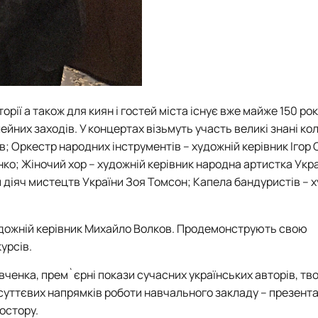
рії а також для киян і гостей міста існує вже майже 150 рок
ейних заходів.
У концертах візьмуть участь великі знані ко
; Оркестр народних інструментів – художній керівник Ігор 
о; Жіночий хор – художній керівник народна артистка Укра
 діяч мистецтв України Зоя Томсон; Капела бандуристів – 
художній керівник Михайло Волков. Продемонструють свою
урсів.
евченка, прем`єрні покази сучасних українських авторів, тв
суттєвих напрямків роботи навчального закладу – презента
остору.