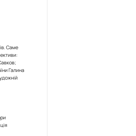
ів. Саме
лективи:
Савков;
їни Галина
художній
ори
ція