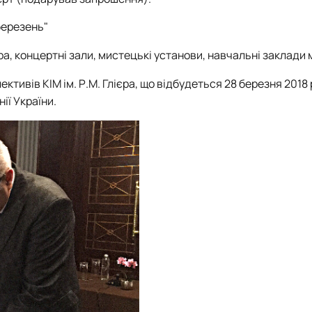
березень"
єра, концертні зали, мистецькі установи, навчальні заклади 
ктивів КІМ ім. Р.М. Глієра, що відбудеться 28 березня 2018 
ії України.