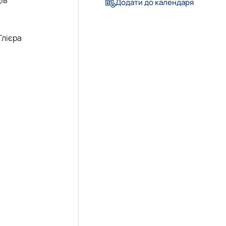
еціальностей
Додати до календаря
Глієра