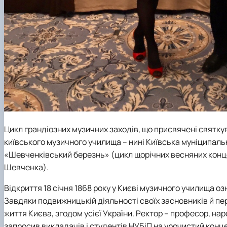
Цикл грандіозних музичних заходів, що присвячені святку
київського музичного училища – нині Київська муніципальна
«Шевченківський березнь» (цикл щорічних весняних конце
Шевченка).
Відкриття 18 січня 1868 року у Києві музичного училища 
Завдяки подвижницькій діяльності своїх засновників й п
життя Києва, згодом усієї України. Ректор – професор, н
запросив викладачів і студентів НУБіП на урочистий кон