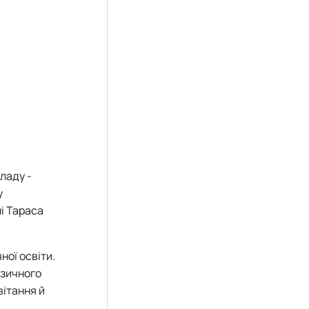
ладу -
у
і Тараса
ної освіти.
узичного
вітання й