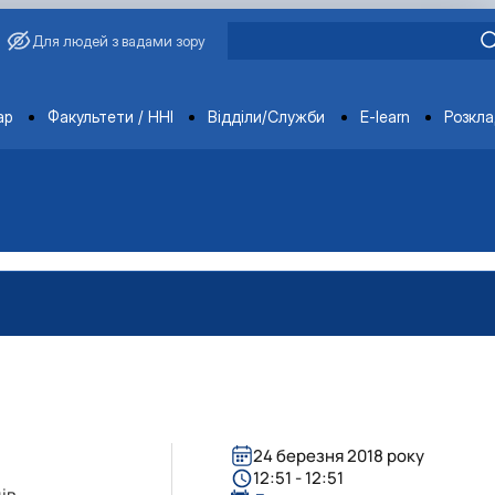
Для людей з вадами зору
ments
ар
Факультети / ННІ
Відділи/Служби
E-learn
Розкл
24 березня 2018 року
12:51 - 12:51
ів