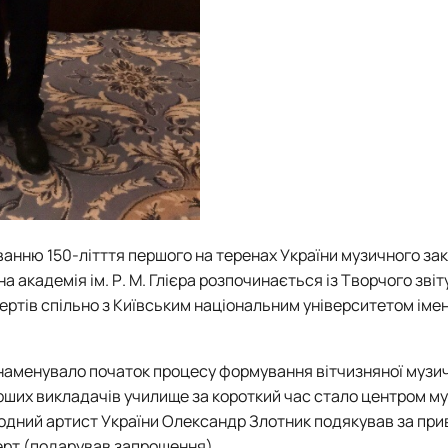
ванню 150-літття першого на теренах України
музичного зак
 академія ім. Р. М. Глієра розпочинається із Творчого звіт
ртів спільно з Київським національним університетом імен
ознаменувало початок процесу формування вітчизняної музич
ерших викладачів училище за короткий час стало центром м
ародний артист України Олександр Злотник подякував за при
церт (подарував запрошення).