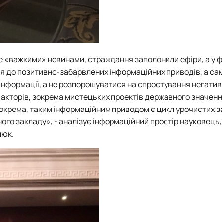
е «важкими» новинами, страждання заполонили ефіри, а у 
ся до позитивно-забарвлених інформаційних приводів, а са
інформації, а не розпорошуватися на спростування негати
акторів, зокрема мистецьких проектів державного значення
зокрема, таким інформаційним приводом є цикл урочистих з
ого закладу», - аналізує інформаційний простір науковець
люк.